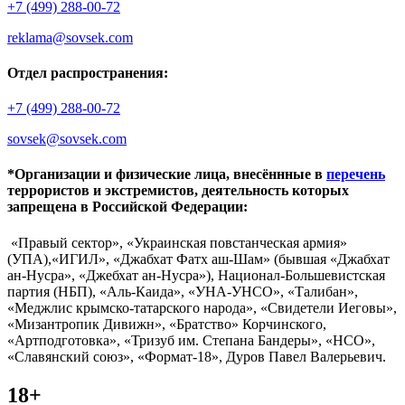
+7 (499) 288-00-72
reklama@sovsek.com
Отдел распространения:
+7 (499) 288-00-72
sovsek@sovsek.com
*Организации и физические лица, внесённные в
перечень
террористов и экстремистов, деятельность которых
запрещена в Российской Федерации:
«Правый сектор», «Украинская повстанческая армия»
(УПА),«ИГИЛ», «Джабхат Фатх аш-Шам» (бывшая «Джабхат
ан-Нусра», «Джебхат ан-Нусра»), Национал-Большевистская
партия (НБП), «Аль-Каида», «УНА-УНСО», «Талибан»,
«Меджлис крымско-татарского народа», «Свидетели Иеговы»,
«Мизантропик Дивижн», «Братство» Корчинского,
«Артподготовка», «Тризуб им. Степана Бандеры», «НСО»,
«Славянский союз», «Формат-18», Дуров Павел Валерьевич.
18+