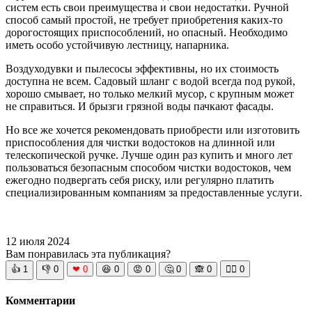
систем есть свои преимущества и свои недостатки. Ручной
способ самый простой, не требует приобретения каких-то
дорогостоящих приспособлений, но опасный. Необходимо
иметь особо устойчивую лестницу, напарника.
Воздуходувки и пылесосы эффективны, но их стоимость
доступна не всем. Садовый шланг с водой всегда под рукой,
хорошо смывает, но только мелкий мусор, с крупным может
не справиться. И брызги грязной воды пачкают фасады.
Но все же хочется рекомендовать приобрести или изготовить
приспособления для чистки водостоков на длинной или
телескопической ручке. Лучше один раз купить и много лет
пользоваться безопасным способом чистки водостоков, чем
ежегодно подвергать себя риску, или регулярно платить
специализированным компаниям за предоставленные услуги.
12 июля 2024
Вам понравилась эта публикация?
👍
1
👎
0
❤
0
😆
0
😡
0
🤔
0
🙈
0
🧘‍♀️
0
Комментарии