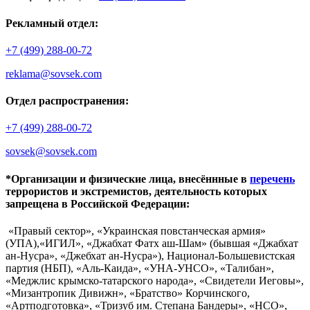
Рекламный отдел:
+7 (499) 288-00-72
reklama@sovsek.com
Отдел распространения:
+7 (499) 288-00-72
sovsek@sovsek.com
*Организации и физические лица, внесённные в
перечень
террористов и экстремистов, деятельность которых
запрещена в Российской Федерации:
«Правый сектор», «Украинская повстанческая армия»
(УПА),«ИГИЛ», «Джабхат Фатх аш-Шам» (бывшая «Джабхат
ан-Нусра», «Джебхат ан-Нусра»), Национал-Большевистская
партия (НБП), «Аль-Каида», «УНА-УНСО», «Талибан»,
«Меджлис крымско-татарского народа», «Свидетели Иеговы»,
«Мизантропик Дивижн», «Братство» Корчинского,
«Артподготовка», «Тризуб им. Степана Бандеры», «НСО»,