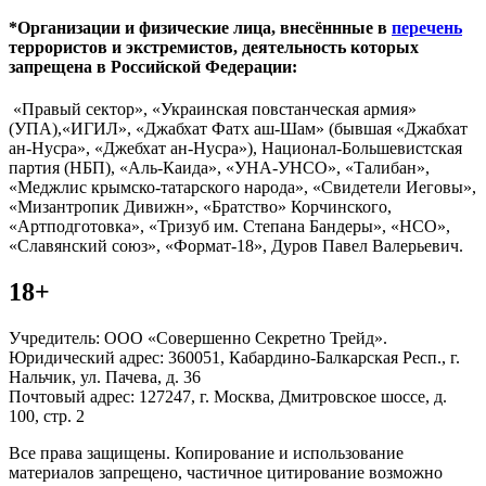
*Организации и физические лица, внесённные в
перечень
террористов и экстремистов, деятельность которых
запрещена в Российской Федерации:
«Правый сектор», «Украинская повстанческая армия»
(УПА),«ИГИЛ», «Джабхат Фатх аш-Шам» (бывшая «Джабхат
ан-Нусра», «Джебхат ан-Нусра»), Национал-Большевистская
партия (НБП), «Аль-Каида», «УНА-УНСО», «Талибан»,
«Меджлис крымско-татарского народа», «Свидетели Иеговы»,
«Мизантропик Дивижн», «Братство» Корчинского,
«Артподготовка», «Тризуб им. Степана Бандеры», «НСО»,
«Славянский союз», «Формат-18», Дуров Павел Валерьевич.
18+
Учредитель: ООО «Совершенно Секретно Трейд».
Юридический адрес: 360051, Кабардино-Балкарская Респ., г.
Нальчик, ул. Пачева, д. 36
Почтовый адрес: 127247, г. Москва, Дмитровское шоссе, д.
100, стр. 2
Все права защищены. Копирование и использование
материалов запрещено, частичное цитирование возможно