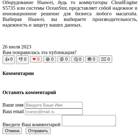
Оборудование Huawei, будь то коммутаторы CloudEngine
S5735 или системы OceanStor, представляет собой надежное и
инновационное решение для бизнеса любого масштаба.
Выбирая Huawei, вы выбираете производительность,
надежность и защиту ваших данных.
26 июля 2023
Вам понравилась эта публикация?
👍
0
👎
0
❤
0
😆
0
😡
0
🤔
0
🙈
0
🧘‍♀️
0
Комментарии
Оставить комментарий
Ваше имя
Ваш email
Введите Ваш комментарий
Отмена
Отправить