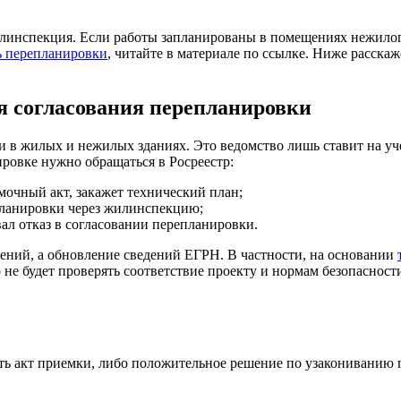
нспекция. Если работы запланированы в помещениях нежилого 
ь перепланировки
, читайте в материале по ссылке. Ниже расскаж
ля согласования перепланировки
и в жилых и нежилых зданиях. Это ведомство лишь ставит на у
ровке нужно обращаться в Росреестр:
мочный акт, закажет технический план;
ланировки через жилинспекцию;
ал отказ в согласовании перепланировки.
шений, а обновление сведений ЕГРН. В частности, на основании
 не будет проверять соответствие проекту и нормам безопасност
ить акт приемки, либо положительное решение по узакониванию