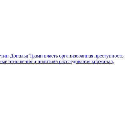
утин
Дональд Трамп
власть
организованная преступность
ные отношения и политика
расследования
криминал,