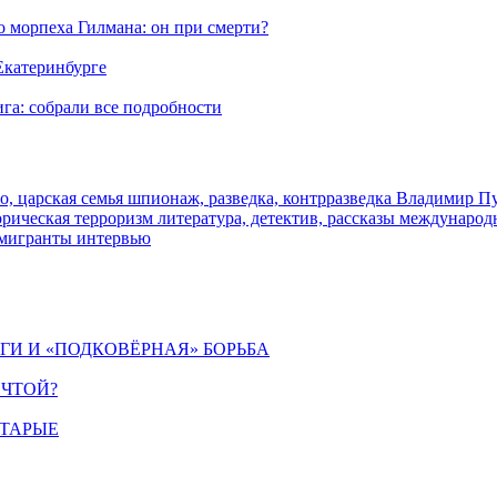
морпеха Гилмана: он при смерти?
 Екатеринбурге
га: собрали все подробности
о, царская семья
шпионаж, разведка, контрразведка
Владимир П
торическая
терроризм
литература, детектив, рассказы
международ
 мигранты
интервью
ИГИ И «ПОДКОВЁРНАЯ» БОРЬБА
ЕЧТОЙ?
СТАРЫЕ