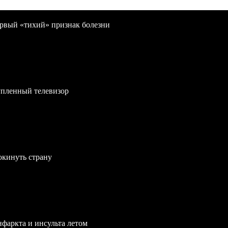
первый «тихий» признак болезни
упленный телевизор
окинуть страну
нфаркта и инсульта летом