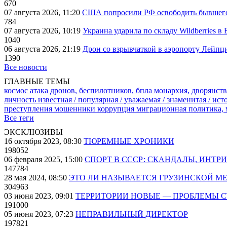
670
07 августа 2026, 11:20
США попросили РФ освободить бывшего 
784
07 августа 2026, 10:19
Украина ударила по складу Wildberries в
1040
06 августа 2026, 21:19
Дрон со взрывчаткой в аэропорту Лейпци
1390
Все новости
ГЛАВНЫЕ ТЕМЫ
космос
атака дронов, беспилотников, бпла
монархия, дворянств
личность известная / популярная / уважаемая / знаменитая / ис
преступления
мошенники
коррупция
миграционная политика,
Все теги
ЭКСКЛЮЗИВЫ
16 октября 2023, 08:30
ТЮРЕМНЫЕ ХРОНИКИ
198052
06 февраля 2025, 15:00
СПОРТ В СССР: СКАНДАЛЫ, ИНТР
147784
28 мая 2024, 08:50
ЭТО ЛИ НАЗЫВАЕТСЯ ГРУЗИНСКОЙ М
304963
03 июня 2023, 09:01
ТЕРРИТОРИИ НОВЫЕ — ПРОБЛЕМЫ 
191000
05 июня 2023, 07:23
НЕПРАВИЛЬНЫЙ ДИРЕКТОР
197821