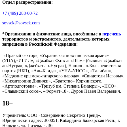
Отдел распространения:
+7 (499) 288-00-72
sovsek@sovsek.com
*Организации и физические лица, внесённные в
перечень
террористов и экстремистов, деятельность которых
запрещена в Российской Федерации:
«Правый сектор», «Украинская повстанческая армия»
(УПА),«ИГИЛ», «Джабхат Фатх аш-Шам» (бывшая «Джабхат
ан-Нусра», «Джебхат ан-Нусра»), Национал-Большевистская
партия (НБП), «Аль-Каида», «УНА-УНСО», «Талибан»,
«Меджлис крымско-татарского народа», «Свидетели Иеговы»,
«Мизантропик Дивижн», «Братство» Корчинского,
«Артподготовка», «Тризуб им. Степана Бандеры», «НСО»,
«Славянский союз», «Формат-18», Дуров Павел Валерьевич.
18+
Учредитель: ООО «Совершенно Секретно Трейд».
Юридический адрес: 360051, Кабардино-Балкарская Респ., г.
Нальчик, ул. Пачева, д. 36