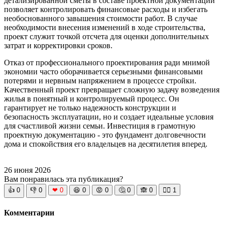
детализированной сметы в составе проектной документации
позволяет контролировать финансовые расходы и избегать
необоснованного завышения стоимости работ. В случае
необходимости внесения изменений в ходе строительства,
проект служит точкой отсчета для оценки дополнительных
затрат и корректировки сроков.
Отказ от профессионального проектирования ради мнимой
экономии часто оборачивается серьезными финансовыми
потерями и нервным напряжением в процессе стройки.
Качественный проект превращает сложную задачу возведения
жилья в понятный и контролируемый процесс. Он
гарантирует не только надежность конструкции и
безопасность эксплуатации, но и создает идеальные условия
для счастливой жизни семьи. Инвестиция в грамотную
проектную документацию - это фундамент долговечности
дома и спокойствия его владельцев на десятилетия вперед.
26 июня 2026
Вам понравилась эта публикация?
👍
0
👎
0
❤
0
😆
0
😡
0
🤔
0
🙈
0
🧘‍♀️
1
Комментарии