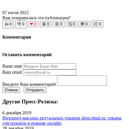
07 июля 2022
Вам понравилась эта публикация?
👍
0
👎
0
❤
0
😆
0
😡
0
🤔
0
🙈
0
🧘‍♀️
0
Комментарии
Оставить комментарий
Ваше имя
Ваш email
Введите Ваш комментарий
Отмена
Отправить
Другие Пресс-Релизы:
6 декабря 2019
Интернет-магазин ритуальных товаров shop.ritual.ru: товары
для похорон в режиме онлайн
28 декабря 2019