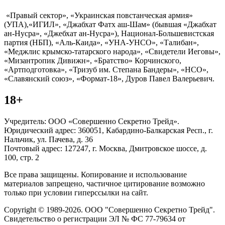
«Правый сектор», «Украинская повстанческая армия»
(УПА),«ИГИЛ», «Джабхат Фатх аш-Шам» (бывшая «Джабхат
ан-Нусра», «Джебхат ан-Нусра»), Национал-Большевистская
партия (НБП), «Аль-Каида», «УНА-УНСО», «Талибан»,
«Меджлис крымско-татарского народа», «Свидетели Иеговы»,
«Мизантропик Дивижн», «Братство» Корчинского,
«Артподготовка», «Тризуб им. Степана Бандеры», «НСО»,
«Славянский союз», «Формат-18», Дуров Павел Валерьевич.
18+
Учредитель: ООО «Совершенно Секретно Трейд».
Юридический адрес: 360051, Кабардино-Балкарская Респ., г.
Нальчик, ул. Пачева, д. 36
Почтовый адрес: 127247, г. Москва, Дмитровское шоссе, д.
100, стр. 2
Все права защищены. Копирование и использование
материалов запрещено, частичное цитирование возможно
только при условии гиперссылки на сайт.
Copyright © 1989-2026. ООО "Совершенно Секретно Трейд".
Свидетельство о регистрации ЭЛ № ФС 77-79634 от