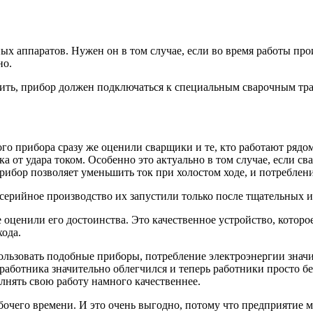
ых аппаратов. Нужен он в том случае, если во время работы пр
но.
стить, прибор должен подключаться к специальным сварочным т
ого прибора сразу же оценили сварщики и те, кто работают рядом
от удара током. Особенно это актуально в том случае, если сва
ибор позволяет уменьшить ток при холостом ходе, и потребление
серийное производство их запустили только после тщательных 
 оценили его достоинства. Это качественное устройство, котор
хода.
пользовать подобные приборы, потребление электроэнергии значи
 работника значительно облегчился и теперь работники просто бе
лнять свою работу намного качественнее.
бочего времени. И это очень выгодно, потому что предприятие 