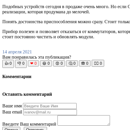
Подобных устройств сегодня в продаже очень много. Но если О
реализации, которая продумана до мелочей.
Понять достоинства приспособления можно сразу. Стоит тольк
Прибор полезен и позволяет отказаться от коммутаторов, кото
стоит постоянно чистить и обновлять модули.
14 апреля 2021
Вам понравилась эта публикация?
👍
0
👎
0
❤
0
😆
0
😡
0
🤔
0
🙈
0
🧘‍♀️
0
Комментарии
Оставить комментарий
Ваше имя
Ваш email
Введите Ваш комментарий
Отмена
Отправить