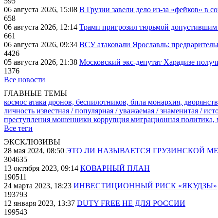
595
06 августа 2026, 15:08
В Грузии завели дело из-за «фейков» в с
658
06 августа 2026, 12:14
Трамп пригрозил тюрьмой допустившим 
661
06 августа 2026, 09:34
ВСУ атаковали Ярославль: предварител
4426
05 августа 2026, 21:38
Московский экс-депутат Харадизе получи
1376
Все новости
ГЛАВНЫЕ ТЕМЫ
космос
атака дронов, беспилотников, бпла
монархия, дворянств
личность известная / популярная / уважаемая / знаменитая / ис
преступления
мошенники
коррупция
миграционная политика,
Все теги
ЭКСКЛЮЗИВЫ
28 мая 2024, 08:50
ЭТО ЛИ НАЗЫВАЕТСЯ ГРУЗИНСКОЙ М
304635
13 октября 2023, 09:14
КОВАРНЫЙ ПЛАН
190511
24 марта 2023, 18:23
ИНВЕСТИЦИОННЫЙ РИСК «ЯКУДЗЫ»
193793
12 января 2023, 13:37
DUTY FREE НЕ ДЛЯ РОССИИ
199543