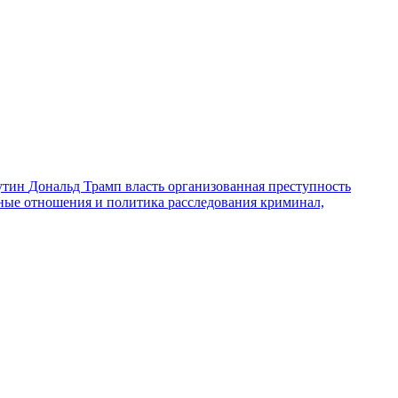
утин
Дональд Трамп
власть
организованная преступность
ные отношения и политика
расследования
криминал,