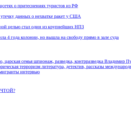
оцсетях о притеснениях туристов из РФ
утечку данных о нехватке ракет у США
ьной целью стал один из крупнейших НПЗ
ла 4 года колонии, но вышла на свободу прямо в зале суда
о, царская семья
шпионаж, разведка, контрразведка
Владимир П
торическая
терроризм
литература, детектив, рассказы
международ
 мигранты
интервью
ЕЧТОЙ?