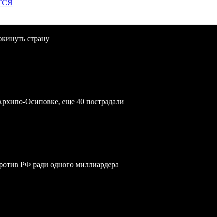
ТСЯ
окинуть страну
Архипо-Осиповке, еще 40 пострадали
против РФ ради одного миллиардера