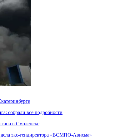
 Екатеринбурге
га: собрали все подробности
агана в Смоленске
ю дела экс-гендиректора «ВСМПО-Ависма»