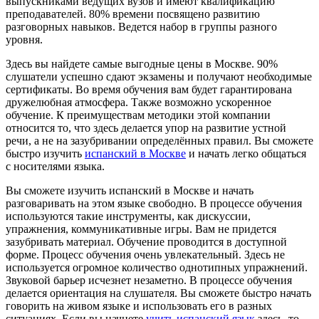
выпускниками ведущих вузов и имеют квалификацию
преподавателей. 80% времени посвящено развитию
разговорных навыков. Ведется набор в группы разного
уровня.
Здесь вы найдете самые выгодные цены в Москве. 90%
слушатели успешно сдают экзамены и получают необходимые
сертификаты. Во время обучения вам будет гарантирована
дружелюбная атмосфера. Также возможно ускоренное
обучение. К преимуществам методики этой компании
относится то, что здесь делается упор на развитие устной
речи, а не на зазубривании определённых правил. Вы сможете
быстро изучить
испанский в Москве
и начать легко общаться
с носителями языка.
Вы сможете изучить испанский в Москве и начать
разговаривать на этом языке свободно. В процессе обучения
используются такие инструменты, как дискуссии,
упражнения, коммуникативные игры. Вам не придется
зазубривать материал. Обучение проводится в доступной
форме. Процесс обучения очень увлекательный. Здесь не
используется огромное количество однотипных упражнений.
Звуковой барьер исчезнет незаметно. В процессе обучения
делается ориентация на слушателя. Вы сможете быстро начать
говорить на живом языке и использовать его в разных
ситуациях. Если вы начнете
учить испанский язык
здесь, то