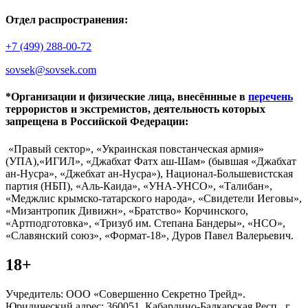
Отдел распространения:
+7 (499) 288-00-72
sovsek@sovsek.com
*Организации и физические лица, внесённные в
перечень
террористов и экстремистов, деятельность которых
запрещена в Российской Федерации:
«Правый сектор», «Украинская повстанческая армия»
(УПА),«ИГИЛ», «Джабхат Фатх аш-Шам» (бывшая «Джабхат
ан-Нусра», «Джебхат ан-Нусра»), Национал-Большевистская
партия (НБП), «Аль-Каида», «УНА-УНСО», «Талибан»,
«Меджлис крымско-татарского народа», «Свидетели Иеговы»,
«Мизантропик Дивижн», «Братство» Корчинского,
«Артподготовка», «Тризуб им. Степана Бандеры», «НСО»,
«Славянский союз», «Формат-18», Дуров Павел Валерьевич.
18+
Учредитель: ООО «Совершенно Секретно Трейд».
Юридический адрес: 360051, Кабардино-Балкарская Респ., г.