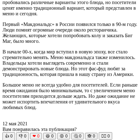
пробовались различные варианты этого блюда, но посетители
ценят именно традиционный вариант, который представлен в
меню и сегодня.
Первый «Макдональдс» в России появился только в 90-м году.
Люди помнят огромные очереди около ресторанчика.
Желающих, которые хотели попробовать колу и заказать Биг
Маг, было много.
В начале 00-х, когда мир вступил в новую эпоху, все стало
стремительно менять. Меню макдональдса также изменилось.
Владельцы хотели выглядеть современно и стали
демонстрировать новые блюда. Но этот фас-фуд любят за
традиционность, которая пришла в нашу страну из Америки.
Большое меню не всегда удобно для посетителей. Если раньше
время ожидания было минимальным, то с увеличением меню
посетителям приходится дольше ждать. Но даже ожидание не
может испортить впечатления от удивительного вкуса
любимых блюд.
12 мая 2021
Вам понравилась эта публикация?
👍
0
👎
0
❤
0
😆
0
😡
0
🤔
0
🙈
0
🧘‍♀️
0