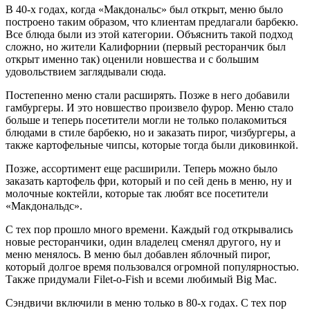
В 40-х годах, когда «Макдональс» был открыт, меню было
построено таким образом, что клиентам предлагали барбекю.
Все блюда были из этой категории. Объяснить такой подход
сложно, но жители Калифорнии (первый ресторанчик был
открыт именно так) оценили новшества и с большим
удовольствием заглядывали сюда.
Постепенно меню стали расширять. Позже в него добавили
гамбургеры. И это новшество произвело фурор. Меню стало
больше и теперь посетители могли не только полакомиться
блюдами в стиле барбекю, но и заказать пирог, чизбургеры, а
также картофельные чипсы, которые тогда были диковинкой.
Позже, ассортимент еще расширили. Теперь можно было
заказать картофель фри, который и по сей день в меню, ну и
молочные коктейли, которые так любят все посетители
«Макдональдс».
С тех пор прошло много времени. Каждый год открывались
новые ресторанчики, один владелец сменял другого, ну и
меню менялось. В меню был добавлен яблочный пирог,
который долгое время пользовался огромной популярностью.
Также придумали Filet-o-Fish и всеми любимый Big Mac.
Сэндвичи включили в меню только в 80-х годах. С тех пор