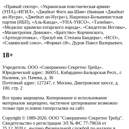
«Правый сектор», «Украинская повстанческая армия»
(УПА),«ИГИЛ», «Джабхат Фатх аш-Шам» (бывшая «Джабхат
ан-Нусра», «Джебхат ан-Нусра»), Национал-Большевистская
партия (НБП), «Аль-Каида», «УНА-УНСО», «Талибан»,
«Меджлис крымско-татарского народа», «Свидетели Иеговы»,
«Мизантропик Дивижн», «Братство» Корчинского,
«Артподготовка», «Тризуб им. Степана Бандеры», «НСО»,
«Славянский союз», «Формат-18», Дуров Павел Валерьевич.
18+
Учредитель: ООО «Совершенно Секретно Трейд».
Юридический адрес: 360051, Кабардино-Балкарская Респ., г.
Нальчик, ул. Пачева, д. 36
Почтовый адрес: 127247, г. Москва, Дмитровское шоссе, д.
100, стр. 2
Все права защищены. Копирование и использование
материалов запрещено, частичное цитирование возможно
только при условии гиперссылки на сайт.
Copyright © 1989-2026. ООО "Совершенно Секретно Трейд".
Свидетельство о регистрации ЭЛ № ФС 77-79634 от
25.12.2020 г., выдано Федеральной службой по надзору в