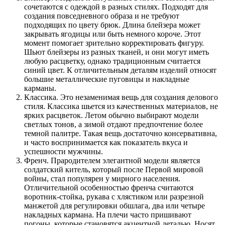
сочетаются с одеждой в разных стилях. Подходят для
создания повседневного образа и не требуют
подходящих по цвету брюк. Длина блейзера может
закрывать ягодицы или быть немного короче. Этот
момент помогает зрительно корректировать фигуру.
Шьют блейзеры из разных тканей, и они могут иметь
любую расцветку, однако традиционным считается
синий цвет. К отличительным деталям изделий относят
большие металлические пуговицы и накладные
карманы.
Классика. Это незаменимая вещь для создания делового
стиля. Классика шьется из качественных материалов, не
ярких расцветок. Летом обычно выбирают модели
светлых тонов, а зимой отдают предпочтение более
темной палитре. Такая вещь достаточно консервативна,
и часто воспринимается как показатель вкуса и
успешности мужчины.
Френч. Прародителем элегантной модели является
солдатский китель, который после Первой мировой
войны, стал популярен у мирного населения.
Отличительной особенностью френча считаются
воротник-стойка, рукава с хлястиком или разрезной
манжетой для регулировки обшлага, два или четыре
накладных кармана. На плечи часто пришивают
погоны, которые становятся акцентной деталью. Носят