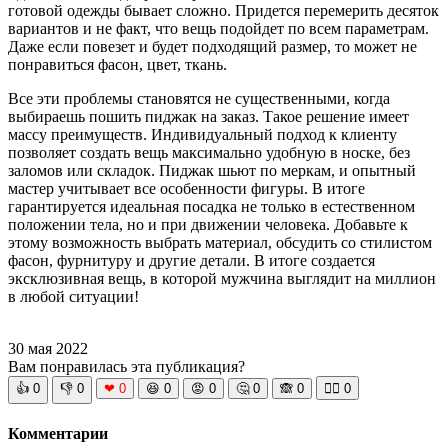
готовой одежды бывает сложно. Придется перемерить десяток
вариантов и не факт, что вещь подойдет по всем параметрам.
Даже если повезет и будет подходящий размер, то может не
понравиться фасон, цвет, ткань.
Все эти проблемы становятся не существенными, когда
выбираешь пошить пиджак на заказ. Такое решение имеет
массу преимуществ. Индивидуальный подход к клиенту
позволяет создать вещь максимально удобную в носке, без
заломов или складок. Пиджак шьют по меркам, и опытный
мастер учитывает все особенности фигуры. В итоге
гарантируется идеальная посадка не только в естественном
положении тела, но и при движении человека. Добавьте к
этому возможность выбрать материал, обсудить со стилистом
фасон, фурнитуру и другие детали. В итоге создается
эксклюзивная вещь, в которой мужчина выглядит на миллион
в любой ситуации!
30 мая 2022
Вам понравилась эта публикация?
👍
0
👎
0
❤
0
😆
0
😡
0
🤔
0
🙈
0
🧘‍♀️
0
Комментарии