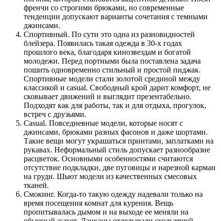
френчи со строгими брюками, но современные
тенденции допускают варианты сочетания с темными
джинсами.
Спортивный. По сути это одна из разновидностей
блейзера. Появилась такая одежда в 30-х годах
прошлого века, благодаря кинозвездам и богатой
молодежи. Перед портными была поставлена задача
пошить одновременно стильный и простой пиджак.
Спортивные модели стали золотой срединой между
классикой и casual. Свободный крой дарит комфорт, не
сковывает движений и выглядит презентабельно.
Подходят как для работы, так и для отдыха, прогулок,
встреч с друзьями.
Casual. Повседневные модели, которые носят с
джинсами, брюками разных фасонов и даже шортами.
Такие вещи могут украшаться принтами, заплатками на
рукавах. Неформальный стиль допускает разнообразие
расцветок. Основными особенностями считаются
отсутствие подкладки, две пуговицы и нарезной карман
на груди. Шьют модели из качественных смесовых
тканей.
Смокинг. Когда-то такую одежду надевали только на
время посещения комнат для курения. Вещь
пропитывалась дымом и на выходе ее меняли на
обычный жакет. Лацканы отделывали скользящей