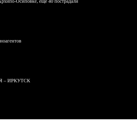
Архипо-Осиповке, еще 40 пострадали
иноагентов
Я – ИРКУТСК