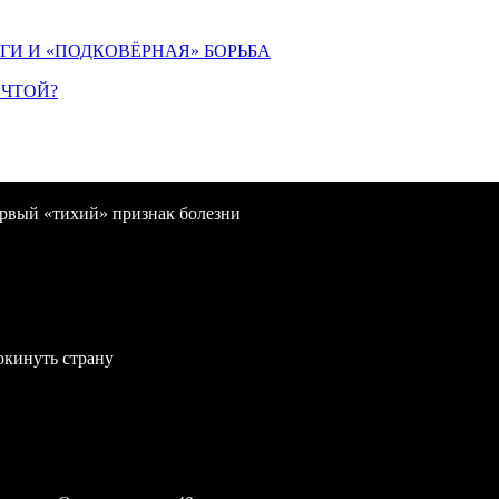
ИГИ И «ПОДКОВЁРНАЯ» БОРЬБА
ЕЧТОЙ?
первый «тихий» признак болезни
окинуть страну