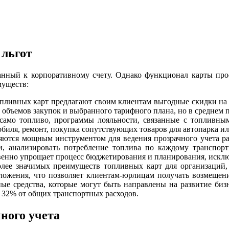
 льгот
анный к корпоративному счету. Однако функционал карты прос
муществ:
опливных карт предлагают своим клиентам выгодные скидки на
 объемов закупок и выбранного тарифного плана, но в среднем п
само топливо, программы лояльности, связанные с топливным
обиля, ремонт, покупка сопутствующих товаров для автопарка и
яются мощным инструментом для ведения прозрачного учета ра
и, анализировать потребление топлива по каждому транспорт
венно упрощает процесс бюджетирования и планирования, искл
олее значимых преимуществ топливных карт для организаций
ложения, что позволяет клиентам-юрлицам получать возмещен
ые средства, которые могут быть направлены на развитие биз
 32% от общих транспортных расходов.
ного учета