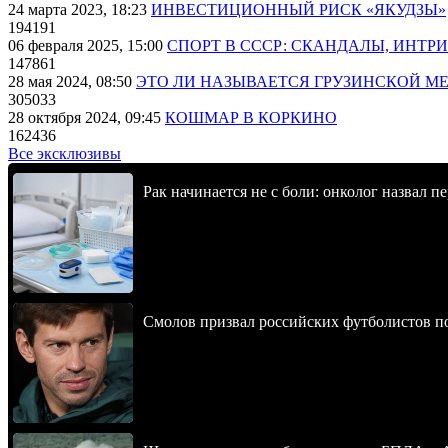
24 марта 2023, 18:23
ИНВЕСТИЦИОННЫЙ РИСК «ЯКУДЗЫ»
194191
06 февраля 2025, 15:00
СПОРТ В СССР: СКАНДАЛЫ, ИНТР
147861
28 мая 2024, 08:50
ЭТО ЛИ НАЗЫВАЕТСЯ ГРУЗИНСКОЙ М
305033
28 октября 2024, 09:45
КОШМАР В КОРКИНО
162436
Все эксклюзивы
Рак начинается не с боли: онколог назвал 
Смолов призвал российских футболистов п