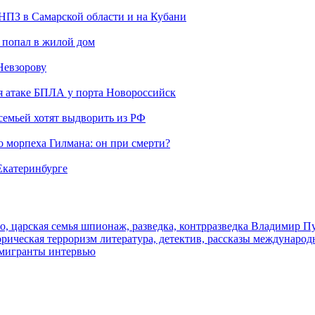
 НПЗ в Самарской области и на Кубани
 попал в жилой дом
Невзорову
я атаке БПЛА у порта Новороссийск
семьей хотят выдворить из РФ
морпеха Гилмана: он при смерти?
 Екатеринбурге
о, царская семья
шпионаж, разведка, контрразведка
Владимир П
торическая
терроризм
литература, детектив, рассказы
международ
 мигранты
интервью