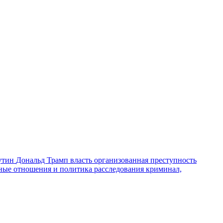
утин
Дональд Трамп
власть
организованная преступность
ные отношения и политика
расследования
криминал,