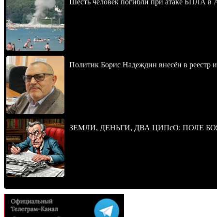
Шесть человек погибли при атаке БПЛА в 
Политик Борис Надеждин внесён в реестр 
ЗЕМЛИ, ДЕНЬГИ, ДВА ЦИПсО: ПОЛЕ БО