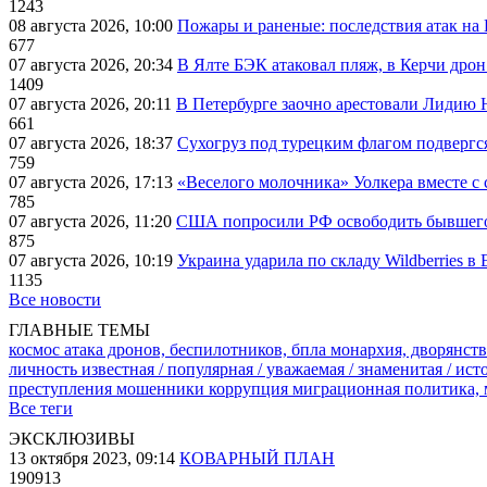
1243
08 августа 2026, 10:00
Пожары и раненые: последствия атак на
677
07 августа 2026, 20:34
В Ялте БЭК атаковал пляж, в Керчи дрон
1409
07 августа 2026, 20:11
В Петербурге заочно арестовали Лидию 
661
07 августа 2026, 18:37
Сухогруз под турецким флагом подвергс
759
07 августа 2026, 17:13
«Веселого молочника» Уолкера вместе с 
785
07 августа 2026, 11:20
США попросили РФ освободить бывшего 
875
07 августа 2026, 10:19
Украина ударила по складу Wildberries в
1135
Все новости
ГЛАВНЫЕ ТЕМЫ
космос
атака дронов, беспилотников, бпла
монархия, дворянств
личность известная / популярная / уважаемая / знаменитая / ис
преступления
мошенники
коррупция
миграционная политика,
Все теги
ЭКСКЛЮЗИВЫ
13 октября 2023, 09:14
КОВАРНЫЙ ПЛАН
190913