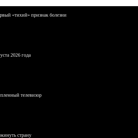
первый «тихий» признак болезни
уста 2026 года
упленный телевизор
окинуть страну