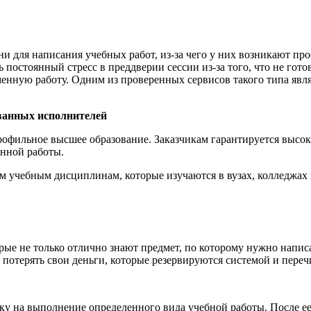
 для написания учебных работ, из-за чего у них возникают пр
постоянный стресс в преддверии сессии из-за того, что не готов
менную работу. Одним из проверенных сервисов такого типа яв
ванных исполнителей
фильное высшее образование. Заказчикам гарантируется высока
нной работы.
м учебным дисциплинам, которые изучаются в вузах, колледжах 
ые не только отлично знают предмет, по которому нужно написа
 потерять свои деньги, которые резервируются системой и переч
вку на выполнение определенного вида учебной работы. После е