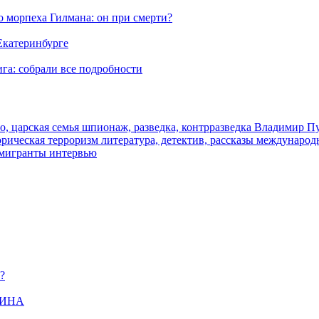
морпеха Гилмана: он при смерти?
 Екатеринбурге
га: собрали все подробности
о, царская семья
шпионаж, разведка, контрразведка
Владимир П
торическая
терроризм
литература, детектив, рассказы
международ
 мигранты
интервью
?
ЩИНА