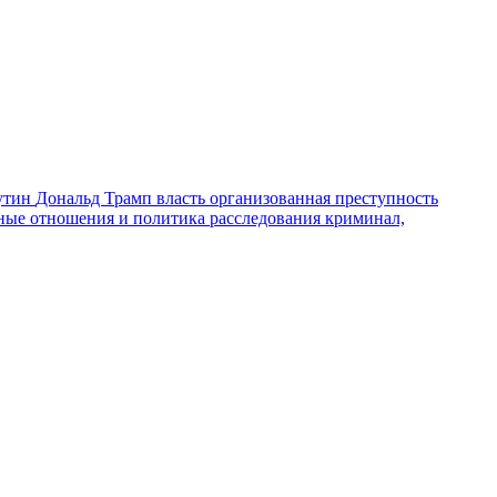
утин
Дональд Трамп
власть
организованная преступность
ные отношения и политика
расследования
криминал,