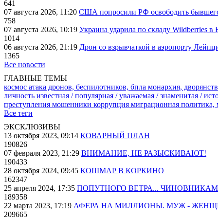
641
07 августа 2026, 11:20
США попросили РФ освободить бывшего 
758
07 августа 2026, 10:19
Украина ударила по складу Wildberries в
1014
06 августа 2026, 21:19
Дрон со взрывчаткой в аэропорту Лейпци
1365
Все новости
ГЛАВНЫЕ ТЕМЫ
космос
атака дронов, беспилотников, бпла
монархия, дворянств
личность известная / популярная / уважаемая / знаменитая / ис
преступления
мошенники
коррупция
миграционная политика,
Все теги
ЭКСКЛЮЗИВЫ
13 октября 2023, 09:14
КОВАРНЫЙ ПЛАН
190826
07 февраля 2023, 21:29
ВНИМАНИЕ, НЕ РАЗЫСКИВАЮТ!
190433
28 октября 2024, 09:45
КОШМАР В КОРКИНО
162347
25 апреля 2024, 17:35
ПОПУТНОГО ВЕТРА... ЧИНОВНИКАМ
189358
22 марта 2023, 17:19
АФЕРА НА МИЛЛИОНЫ. МУЖ - ЖЕН
209665