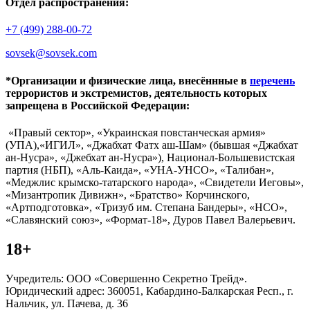
Отдел распространения:
+7 (499) 288-00-72
sovsek@sovsek.com
*Организации и физические лица, внесённные в
перечень
террористов и экстремистов, деятельность которых
запрещена в Российской Федерации:
«Правый сектор», «Украинская повстанческая армия»
(УПА),«ИГИЛ», «Джабхат Фатх аш-Шам» (бывшая «Джабхат
ан-Нусра», «Джебхат ан-Нусра»), Национал-Большевистская
партия (НБП), «Аль-Каида», «УНА-УНСО», «Талибан»,
«Меджлис крымско-татарского народа», «Свидетели Иеговы»,
«Мизантропик Дивижн», «Братство» Корчинского,
«Артподготовка», «Тризуб им. Степана Бандеры», «НСО»,
«Славянский союз», «Формат-18», Дуров Павел Валерьевич.
18+
Учредитель: ООО «Совершенно Секретно Трейд».
Юридический адрес: 360051, Кабардино-Балкарская Респ., г.
Нальчик, ул. Пачева, д. 36