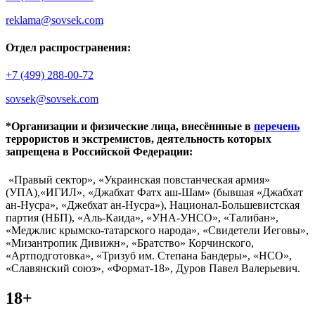
reklama@sovsek.com
Отдел распространения:
+7 (499) 288-00-72
sovsek@sovsek.com
*Организации и физические лица, внесённные в
перечень
террористов и экстремистов, деятельность которых
запрещена в Российской Федерации:
«Правый сектор», «Украинская повстанческая армия»
(УПА),«ИГИЛ», «Джабхат Фатх аш-Шам» (бывшая «Джабхат
ан-Нусра», «Джебхат ан-Нусра»), Национал-Большевистская
партия (НБП), «Аль-Каида», «УНА-УНСО», «Талибан»,
«Меджлис крымско-татарского народа», «Свидетели Иеговы»,
«Мизантропик Дивижн», «Братство» Корчинского,
«Артподготовка», «Тризуб им. Степана Бандеры», «НСО»,
«Славянский союз», «Формат-18», Дуров Павел Валерьевич.
18+