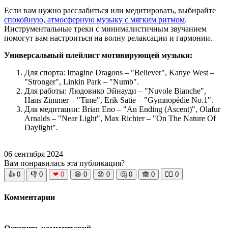
Если вам нужно расслабиться или медитировать, выбирайте
спокойную, атмосферную музыку с мягким ритмом
.
Инструментальные треки с минималистичным звучанием
помогут вам настроиться на волну релаксации и гармонии.
Универсальный плейлист мотивирующей музыки:
Для спорта: Imagine Dragons – "Believer", Kanye West –
"Stronger", Linkin Park – "Numb".
Для работы: Людовико Эйнауди – "Nuvole Bianche",
Hans Zimmer – "Time", Erik Satie – "Gymnopédie No.1".
Для медитации: Brian Eno – "An Ending (Ascent)", Olafur
Arnalds – "Near Light", Max Richter – "On The Nature Of
Daylight".
06 сентября 2024
Вам понравилась эта публикация?
👍
0
👎
0
❤
0
😆
0
😡
0
🤔
0
🙈
0
🧘‍♀️
0
Комментарии