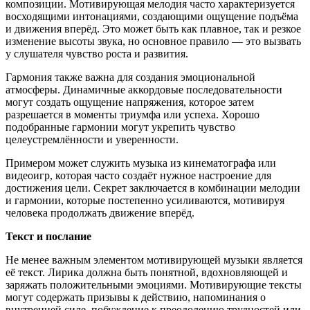
композиции. Мотивирующая мелодия часто характеризуется
восходящими интонациями, создающими ощущение подъёма
и движения вперёд. Это может быть как плавное, так и резкое
изменение высоты звука, но основное правило — это вызвать
у слушателя чувство роста и развития.
Гармония также важна для создания эмоциональной
атмосферы. Динамичные аккордовые последовательности
могут создать ощущение напряжения, которое затем
разрешается в моменты триумфа или успеха. Хорошо
подобранные гармонии могут укрепить чувство
целеустремлённости и уверенности.
Примером может служить музыка из кинематографа или
видеоигр, которая часто создаёт нужное настроение для
достижения цели. Секрет заключается в комбинации мелодии
и гармонии, которые постепенно усиливаются, мотивируя
человека продолжать движение вперёд.
Текст и послание
Не менее важным элементом мотивирующей музыки является
её текст. Лирика должна быть понятной, вдохновляющей и
заряжать положительными эмоциями. Мотивирующие тексты
могут содержать призывы к действию, напоминания о
внутренней силе, побуждение к преодолению трудностей или