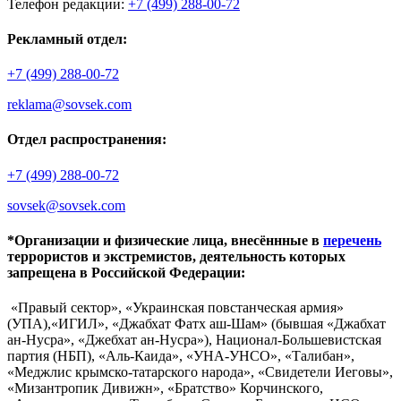
Телефон редакции:
+7 (499) 288-00-72
Рекламный отдел:
+7 (499) 288-00-72
reklama@sovsek.com
Отдел распространения:
+7 (499) 288-00-72
sovsek@sovsek.com
*Организации и физические лица, внесённные в
перечень
террористов и экстремистов, деятельность которых
запрещена в Российской Федерации:
«Правый сектор», «Украинская повстанческая армия»
(УПА),«ИГИЛ», «Джабхат Фатх аш-Шам» (бывшая «Джабхат
ан-Нусра», «Джебхат ан-Нусра»), Национал-Большевистская
партия (НБП), «Аль-Каида», «УНА-УНСО», «Талибан»,
«Меджлис крымско-татарского народа», «Свидетели Иеговы»,
«Мизантропик Дивижн», «Братство» Корчинского,