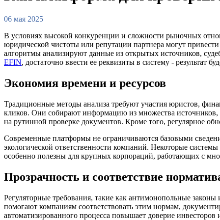
06 мая 2025
В условиях высокой конкуренции и сложности рыночных отнош
юридической чистоты или репутации партнера могут привести
алгоритмы анализируют данные из открытых источников, судеб
EFIN
, достаточно ввести ее реквизиты в систему - результат бу
Экономия времени и ресурсов
Традиционные методы анализа требуют участия юристов, фина
кликов. Они собирают информацию из множества источников, с
на рутинной проверке документов. Кроме того, регулярное об
Современные платформы не ограничиваются базовыми сведения
экологической ответственности компаний. Некоторые системы
особенно полезны для крупных корпораций, работающих с мно
Прозрачность и соответствие норматив
Регуляторные требования, такие как антимонопольные законы 
помогают компаниям соответствовать этим нормам, документир
автоматизированного процесса повышает доверие инвесторов 