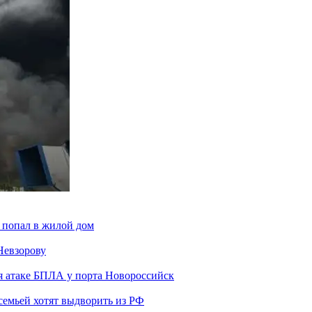
 попал в жилой дом
Невзорову
я атаке БПЛА у порта Новороссийск
семьей хотят выдворить из РФ