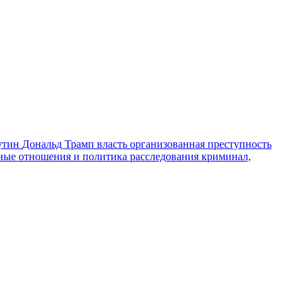
утин
Дональд Трамп
власть
организованная преступность
ные отношения и политика
расследования
криминал,