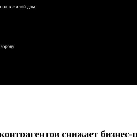
опал в жилой дом
взорову
контрагентов снижает бизнес-