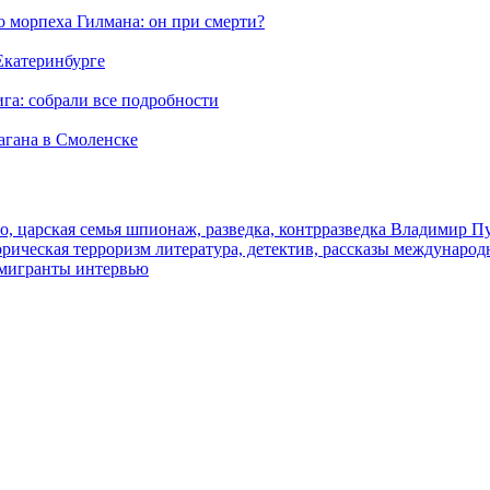
морпеха Гилмана: он при смерти?
 Екатеринбурге
га: собрали все подробности
агана в Смоленске
о, царская семья
шпионаж, разведка, контрразведка
Владимир П
торическая
терроризм
литература, детектив, рассказы
международ
 мигранты
интервью