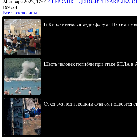
24 января 2023, 17:01
СБЕРБАНК – ДЕПОЗИТЫ ЗАКРЫВАЮ
199524
Все эксклюзивы
В Кирове начался медиафорум «На семи хол
Шесть человек погибли при атаке БПЛА в 
Сухогруз под турецким флагом подвергся 