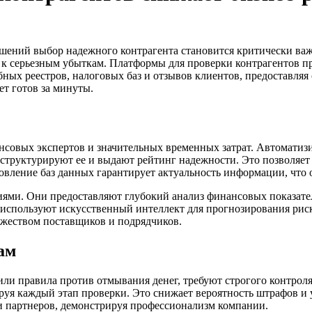
ений выбор надежного контрагента становится критически важ
 к серьезным убыткам. Платформы для проверки контрагентов п
ных реестров, налоговых баз и отзывов клиентов, предоставля
дет готов за минуты.
нсовых экспертов и значительных временных затрат. Автомати
труктурируют ее и выдают рейтинг надежности. Это позволяет со
новление баз данных гарантирует актуальность информации, что
ми. Они предоставляют глубокий анализ финансовых показател
 используют искусственный интеллект для прогнозирования рис
жеством поставщиков и подрядчиков.
ам
или правила против отмывания денег, требуют строгого контро
уя каждый этап проверки. Это снижает вероятность штрафов и 
и партнеров, демонстрируя профессионализм компании.