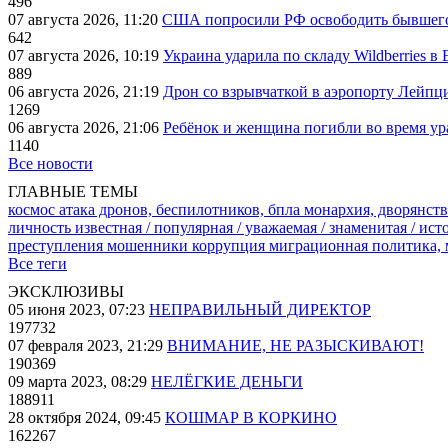
496
07 августа 2026, 11:20
США попросили РФ освободить бывшего 
642
07 августа 2026, 10:19
Украина ударила по складу Wildberries в
889
06 августа 2026, 21:19
Дрон со взрывчаткой в аэропорту Лейпци
1269
06 августа 2026, 21:06
Ребёнок и женщина погибли во время ур
1140
Все новости
ГЛАВНЫЕ ТЕМЫ
космос
атака дронов, беспилотников, бпла
монархия, дворянств
личность известная / популярная / уважаемая / знаменитая / ис
преступления
мошенники
коррупция
миграционная политика,
Все теги
ЭКСКЛЮЗИВЫ
05 июня 2023, 07:23
НЕПРАВИЛЬНЫЙ ДИРЕКТОР
197732
07 февраля 2023, 21:29
ВНИМАНИЕ, НЕ РАЗЫСКИВАЮТ!
190369
09 марта 2023, 08:29
НЕЛЁГКИЕ ДЕНЬГИ
188911
28 октября 2024, 09:45
КОШМАР В КОРКИНО
162267