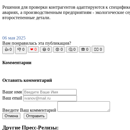
Решения для проверки контрагентов адаптируются к специфике
авариях, а производственным предприятиям - экологические с
второстепенные детали.
06 мая 2025
Вам понравилась эта публикация?
👍
0
👎
0
❤
0
😆
0
😡
0
🤔
0
🙈
0
🧘‍♀️
0
Комментарии
Оставить комментарий
Ваше имя
Ваш email
Введите Ваш комментарий
Отмена
Отправить
Другие Пресс-Релизы: