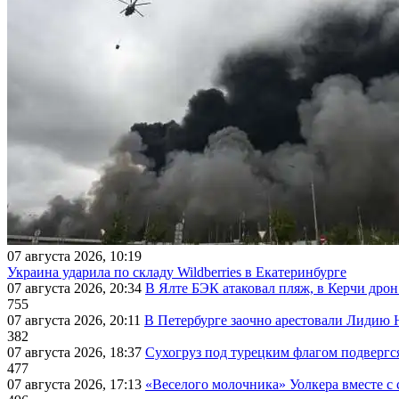
07 августа 2026, 10:19
Украина ударила по складу Wildberries в Екатеринбурге
07 августа 2026, 20:34
В Ялте БЭК атаковал пляж, в Керчи дрон
755
07 августа 2026, 20:11
В Петербурге заочно арестовали Лидию 
382
07 августа 2026, 18:37
Сухогруз под турецким флагом подвергс
477
07 августа 2026, 17:13
«Веселого молочника» Уолкера вместе с 