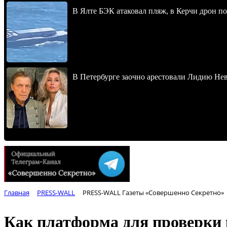
В Ялте БЭК атаковал пляж, в Керчи дрон п
В Петербурге заочно арестовали Лидию Не
Главная
PRESS-WALL
PRESS-WALL Газеты «Совершенно Секретно»
Как платформа для проверки 