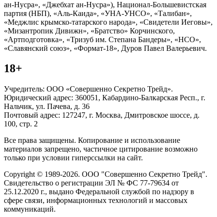
ан-Нусра», «Джебхат ан-Нусра»), Национал-Большевистская
партия (НБП), «Аль-Каида», «УНА-УНСО», «Талибан»,
«Меджлис крымско-татарского народа», «Свидетели Иеговы»,
«Мизантропик Дивижн», «Братство» Корчинского,
«Артподготовка», «Тризуб им. Степана Бандеры», «НСО»,
«Славянский союз», «Формат-18», Дуров Павел Валерьевич.
18+
Учредитель: ООО «Совершенно Секретно Трейд».
Юридический адрес: 360051, Кабардино-Балкарская Респ., г.
Нальчик, ул. Пачева, д. 36
Почтовый адрес: 127247, г. Москва, Дмитровское шоссе, д.
100, стр. 2
Все права защищены. Копирование и использование
материалов запрещено, частичное цитирование возможно
только при условии гиперссылки на сайт.
Copyright © 1989-2026. ООО "Совершенно Секретно Трейд".
Свидетельство о регистрации ЭЛ № ФС 77-79634 от
25.12.2020 г., выдано Федеральной службой по надзору в
сфере связи, информационных технологий и массовых
коммуникаций.