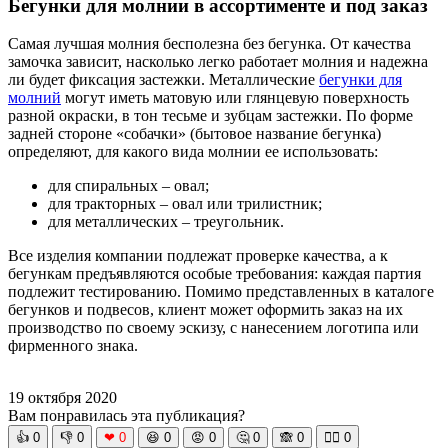
Бегунки для молнии в ассортименте и под заказ
Самая лучшая молния бесполезна без бегунка. От качества
замочка зависит, насколько легко работает молния и надежна
ли будет фиксация застежки. Металлические
бегунки для
молний
могут иметь матовую или глянцевую поверхность
разной окраски, в тон тесьме и зубцам застежки. По форме
задней стороне «собачки» (бытовое название бегунка)
определяют, для какого вида молнии ее использовать:
для спиральных – овал;
для тракторных – овал или трилистник;
для металлических – треугольник.
Все изделия компании подлежат проверке качества, а к
бегункам предъявляются особые требования: каждая партия
подлежит тестированию. Помимо представленных в каталоге
бегунков и подвесов, клиент может оформить заказ на их
производство по своему эскизу, с нанесением логотипа или
фирменного знака.
19 октября 2020
Вам понравилась эта публикация?
👍
0
👎
0
❤
0
😆
0
😡
0
🤔
0
🙈
0
🧘‍♀️
0