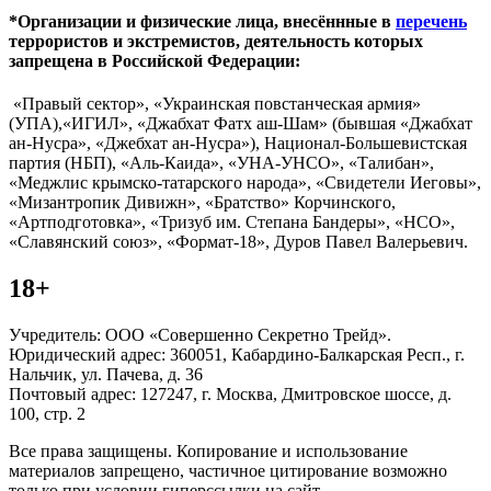
*Организации и физические лица, внесённные в
перечень
террористов и экстремистов, деятельность которых
запрещена в Российской Федерации:
«Правый сектор», «Украинская повстанческая армия»
(УПА),«ИГИЛ», «Джабхат Фатх аш-Шам» (бывшая «Джабхат
ан-Нусра», «Джебхат ан-Нусра»), Национал-Большевистская
партия (НБП), «Аль-Каида», «УНА-УНСО», «Талибан»,
«Меджлис крымско-татарского народа», «Свидетели Иеговы»,
«Мизантропик Дивижн», «Братство» Корчинского,
«Артподготовка», «Тризуб им. Степана Бандеры», «НСО»,
«Славянский союз», «Формат-18», Дуров Павел Валерьевич.
18+
Учредитель: ООО «Совершенно Секретно Трейд».
Юридический адрес: 360051, Кабардино-Балкарская Респ., г.
Нальчик, ул. Пачева, д. 36
Почтовый адрес: 127247, г. Москва, Дмитровское шоссе, д.
100, стр. 2
Все права защищены. Копирование и использование
материалов запрещено, частичное цитирование возможно
только при условии гиперссылки на сайт.