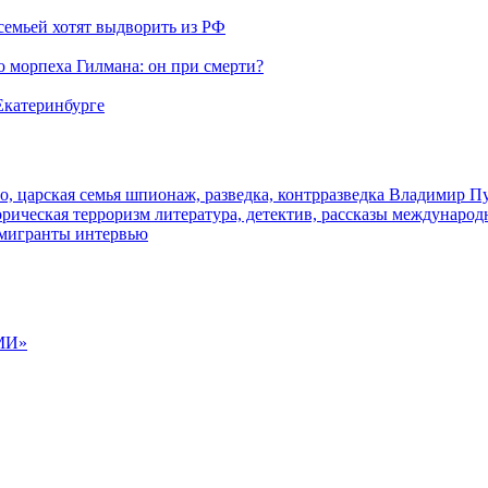
семьей хотят выдворить из РФ
морпеха Гилмана: он при смерти?
 Екатеринбурге
о, царская семья
шпионаж, разведка, контрразведка
Владимир П
торическая
терроризм
литература, детектив, рассказы
международ
 мигранты
интервью
МИ»