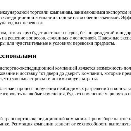
международной торговли компаниям, занимающимся экспортом и
-экспедиционной компании становится особенно значимой. Эффек
ународных перевозок.
том, что их груз будет доставлен в срок, без повреждений и не
ясь на решение вопросов, связанных с логистикой. Надежные эк
ары или чувствительные к условиям перевозки предметы.
ссионалами
портно-экспедиционной компанией является возможность получе
хование и доставку "от двери до двери". Компании, которые пр
, что уменьшает риски и оптимизирует затраты.
 облегчает процесс получения необходимых разрешений и консуль
гировать на любые изменения, будь то изменение маршрутов и
й транспортно-экспедиционной компании. При выборе партнера
ынке. Репутация компании зависит от ее способности выполнять