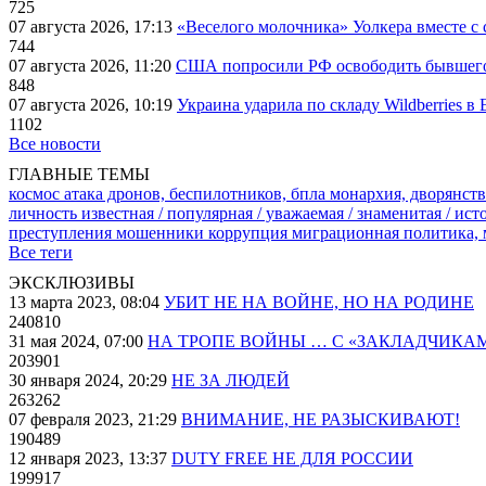
725
07 августа 2026, 17:13
«Веселого молочника» Уолкера вместе с 
744
07 августа 2026, 11:20
США попросили РФ освободить бывшего 
848
07 августа 2026, 10:19
Украина ударила по складу Wildberries в
1102
Все новости
ГЛАВНЫЕ ТЕМЫ
космос
атака дронов, беспилотников, бпла
монархия, дворянств
личность известная / популярная / уважаемая / знаменитая / ис
преступления
мошенники
коррупция
миграционная политика,
Все теги
ЭКСКЛЮЗИВЫ
13 марта 2023, 08:04
УБИТ НЕ НА ВОЙНЕ, НО НА РОДИНЕ
240810
31 мая 2024, 07:00
НА ТРОПЕ ВОЙНЫ … С «ЗАКЛАДЧИКА
203901
30 января 2024, 20:29
НЕ ЗА ЛЮДЕЙ
263262
07 февраля 2023, 21:29
ВНИМАНИЕ, НЕ РАЗЫСКИВАЮТ!
190489
12 января 2023, 13:37
DUTY FREE НЕ ДЛЯ РОССИИ
199917