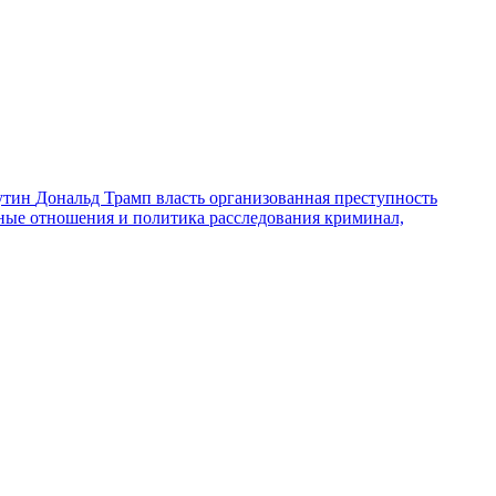
утин
Дональд Трамп
власть
организованная преступность
ные отношения и политика
расследования
криминал,