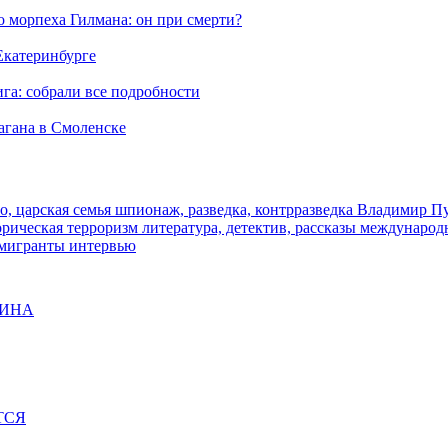
морпеха Гилмана: он при смерти?
 Екатеринбурге
га: собрали все подробности
агана в Смоленске
о, царская семья
шпионаж, разведка, контрразведка
Владимир П
торическая
терроризм
литература, детектив, рассказы
международ
 мигранты
интервью
ЩИНА
ТСЯ