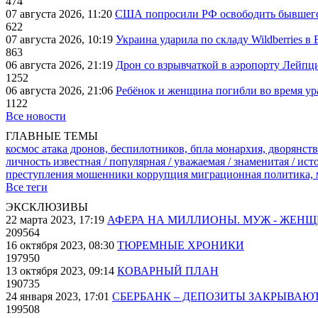
474
07 августа 2026, 11:20
США попросили РФ освободить бывшего 
622
07 августа 2026, 10:19
Украина ударила по складу Wildberries в
863
06 августа 2026, 21:19
Дрон со взрывчаткой в аэропорту Лейпци
1252
06 августа 2026, 21:06
Ребёнок и женщина погибли во время ур
1122
Все новости
ГЛАВНЫЕ ТЕМЫ
космос
атака дронов, беспилотников, бпла
монархия, дворянств
личность известная / популярная / уважаемая / знаменитая / ис
преступления
мошенники
коррупция
миграционная политика,
Все теги
ЭКСКЛЮЗИВЫ
22 марта 2023, 17:19
АФЕРА НА МИЛЛИОНЫ. МУЖ - ЖЕН
209564
16 октября 2023, 08:30
ТЮРЕМНЫЕ ХРОНИКИ
197950
13 октября 2023, 09:14
КОВАРНЫЙ ПЛАН
190735
24 января 2023, 17:01
СБЕРБАНК – ДЕПОЗИТЫ ЗАКРЫВАЮ
199508