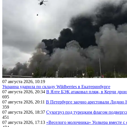
07 августа 2026, 10:19
Украина ударила по складу Wildberries в Екатеринбурге
07 августа 2026, 20:34
В Ялте БЭК атаковал пляж, в Керчи дрон
695
07 августа 2026, 20:11
В Петербурге заочно арестовали Лидию 
359
07 августа 2026, 18:37
Сухогруз под турецким флагом подвергс
451
07 августа 2026, 17:13
«Веселого молочника» Уолкера вместе с 