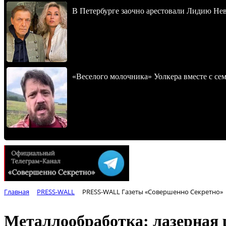
В Петербурге заочно арестовали Лидию Не
«Веселого молочника» Уолкера вместе с се
Главная
PRESS-WALL
PRESS-WALL Газеты «Совершенно Секретно»
Металлообработка: лазерная 