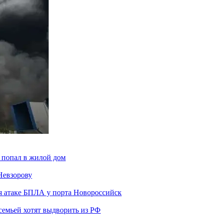
 попал в жилой дом
Невзорову
я атаке БПЛА у порта Новороссийск
семьей хотят выдворить из РФ