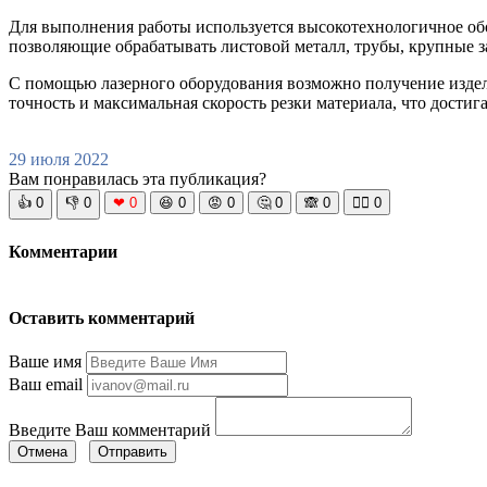
Для выполнения работы используется высокотехнологичное обо
позволяющие обрабатывать листовой металл, трубы, крупные з
С помощью лазерного оборудования возможно получение издели
точность и максимальная скорость резки материала, что достиг
29 июля 2022
Вам понравилась эта публикация?
👍
0
👎
0
❤
0
😆
0
😡
0
🤔
0
🙈
0
🧘‍♀️
0
Комментарии
Оставить комментарий
Ваше имя
Ваш email
Введите Ваш комментарий
Отмена
Отправить