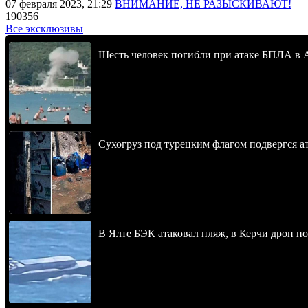
07 февраля 2023, 21:29
ВНИМАНИЕ, НЕ РАЗЫСКИВАЮТ!
190356
Все эксклюзивы
Шесть человек погибли при атаке БПЛА в 
Сухогруз под турецким флагом подвергся 
В Ялте БЭК атаковал пляж, в Керчи дрон п