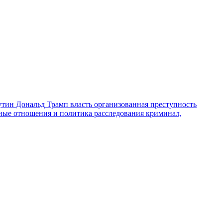
утин
Дональд Трамп
власть
организованная преступность
ные отношения и политика
расследования
криминал,