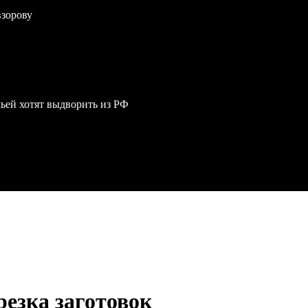
взорову
мьей хотят выдворить из РФ
резка заготовок