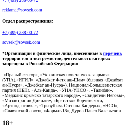
+7 (499) 288-00-72
reklama@sovsek.com
Отдел распространения:
+7 (499) 288-00-72
sovsek@sovsek.com
*Организации и физические лица, внесённные в
перечень
террористов и экстремистов, деятельность которых
запрещена в Российской Федерации:
«Правый сектор», «Украинская повстанческая армия»
(УПА),«ИГИЛ», «Джабхат Фатх аш-Шам» (бывшая «Джабхат
ан-Нусра», «Джебхат ан-Нусра»), Национал-Большевистская
партия (НБП), «Аль-Каида», «УНА-УНСО», «Талибан»,
«Меджлис крымско-татарского народа», «Свидетели Иеговы»,
«Мизантропик Дивижн», «Братство» Корчинского,
«Артподготовка», «Тризуб им. Степана Бандеры», «НСО»,
«Славянский союз», «Формат-18», Дуров Павел Валерьевич.
18+