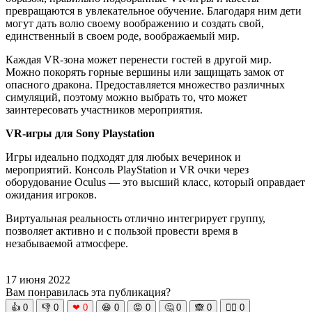
превращаются в увлекательное обучение. Благодаря ним дети
могут дать волю своему воображению и создать свой,
единственный в своем роде, воображаемый мир.
Каждая VR-зона может перенести гостей в другой мир.
Можно покорять горные вершины или защищать замок от
опасного дракона. Предоставляется множество различных
симуляций, поэтому можно выбрать то, что может
заинтересовать участников мероприятия.
VR-игры для Sony Playstation
Игры идеально подходят для любых вечеринок и
мероприятий. Консоль PlayStation и VR очки через
оборудование Oculus — это высший класс, который оправдает
ожидания игроков.
Виртуальная реальность отлично интегрирует группу,
позволяет активно и с пользой провести время в
незабываемой атмосфере.
17 июня 2022
Вам понравилась эта публикация?
👍
0
👎
0
❤
0
😆
0
😡
0
🤔
0
🙈
0
🧘‍♀️
0