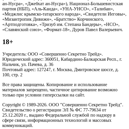
ан-Нусра», «Джебхат ан-Нусра»), Национал-Большевистская
партия (НБП), «Аль-Каида», «УНА-УНСО», «Талибан»,
«Меджлис крымско-татарского народа», «Свидетели Иеговы»,
«Мизантропик Дивижн», «Братство» Корчинского,
«Артподготовка», «Тризуб им. Степана Бандеры», «НСО»,
«Славянский союз», «Формат-18», Дуров Павел Валерьевич.
18+
Учредитель: ООО «Совершенно Секретно Трейд».
Юридический адрес: 360051, Кабардино-Балкарская Респ., г.
Нальчик, ул. Пачева, д. 36
Почтовый адрес: 127247, г. Москва, Дмитровское шоссе, д.
100, стр. 2
Все права защищены. Копирование и использование
материалов запрещено, частичное цитирование возможно
только при условии гиперссылки на сайт.
Copyright © 1989-2026. ООО "Совершенно Секретно Трейд".
Свидетельство о регистрации ЭЛ № ФС 77-79634 от
25.12.2020 г., выдано Федеральной службой по надзору в
сфере связи, информационных технологий и массовых
коммуникаций.