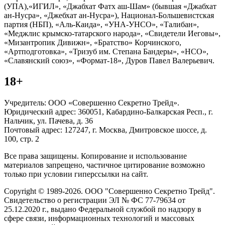
(УПА),«ИГИЛ», «Джабхат Фатх аш-Шам» (бывшая «Джабхат
ан-Нусра», «Джебхат ан-Нусра»), Национал-Большевистская
партия (НБП), «Аль-Каида», «УНА-УНСО», «Талибан»,
«Меджлис крымско-татарского народа», «Свидетели Иеговы»,
«Мизантропик Дивижн», «Братство» Корчинского,
«Артподготовка», «Тризуб им. Степана Бандеры», «НСО»,
«Славянский союз», «Формат-18», Дуров Павел Валерьевич.
18+
Учредитель: ООО «Совершенно Секретно Трейд».
Юридический адрес: 360051, Кабардино-Балкарская Респ., г.
Нальчик, ул. Пачева, д. 36
Почтовый адрес: 127247, г. Москва, Дмитровское шоссе, д.
100, стр. 2
Все права защищены. Копирование и использование
материалов запрещено, частичное цитирование возможно
только при условии гиперссылки на сайт.
Copyright © 1989-2026. ООО "Совершенно Секретно Трейд".
Свидетельство о регистрации ЭЛ № ФС 77-79634 от
25.12.2020 г., выдано Федеральной службой по надзору в
сфере связи, информационных технологий и массовых