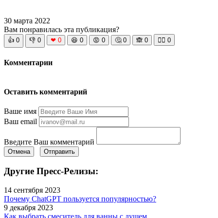
30 марта 2022
Вам понравилась эта публикация?
👍
0
👎
0
❤
0
😆
0
😡
0
🤔
0
🙈
0
🧘‍♀️
0
Комментарии
Оставить комментарий
Ваше имя
Ваш email
Введите Ваш комментарий
Отмена
Отправить
Другие Пресс-Релизы:
14 сентября 2023
Почему ChatGPT пользуется популярностью?
9 декабря 2023
Как выбрать смеситель для ванны с душем