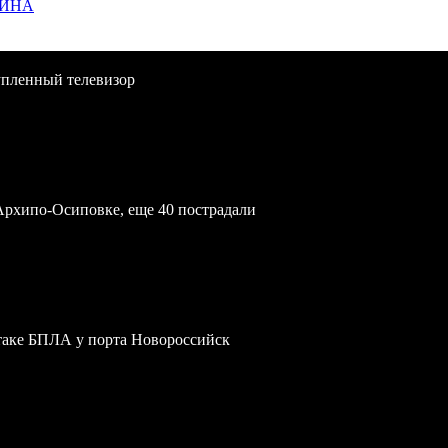
ЩИНА
упленный телевизор
Архипо-Осиповке, еще 40 пострадали
атаке БПЛА у порта Новороссийск