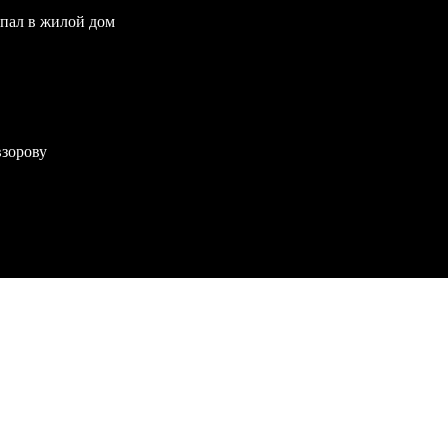
опал в жилой дом
взорову