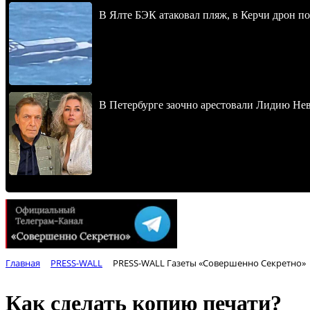
В Ялте БЭК атаковал пляж, в Керчи дрон п
В Петербурге заочно арестовали Лидию Не
Главная
PRESS-WALL
PRESS-WALL Газеты «Совершенно Секретно»
Как сделать копию печати?