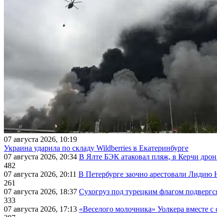
07 августа 2026, 10:19
Украина ударила по складу Wildberries в Екатеринбурге
07 августа 2026, 20:34
В Ялте БЭК атаковал пляж, в Керчи дрон
482
07 августа 2026, 20:11
В Петербурге заочно арестовали Лидию 
261
07 августа 2026, 18:37
Сухогруз под турецким флагом подвергс
333
07 августа 2026, 17:13
«Веселого молочника» Уолкера вместе с 