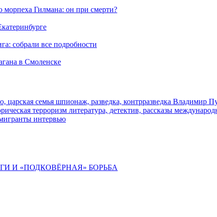
морпеха Гилмана: он при смерти?
 Екатеринбурге
га: собрали все подробности
агана в Смоленске
о, царская семья
шпионаж, разведка, контрразведка
Владимир П
торическая
терроризм
литература, детектив, рассказы
международ
 мигранты
интервью
ИГИ И «ПОДКОВЁРНАЯ» БОРЬБА