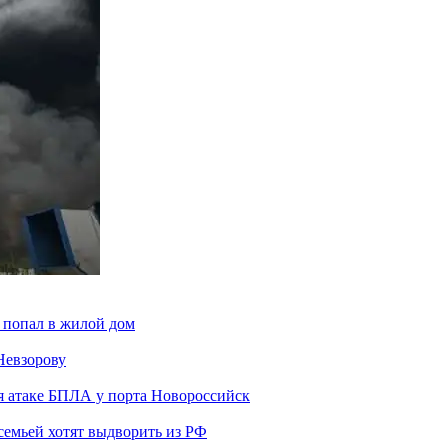
 попал в жилой дом
Невзорову
я атаке БПЛА у порта Новороссийск
семьей хотят выдворить из РФ