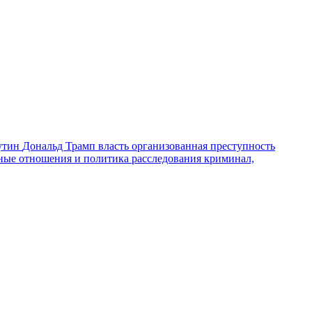
утин
Дональд Трамп
власть
организованная преступность
ные отношения и политика
расследования
криминал,