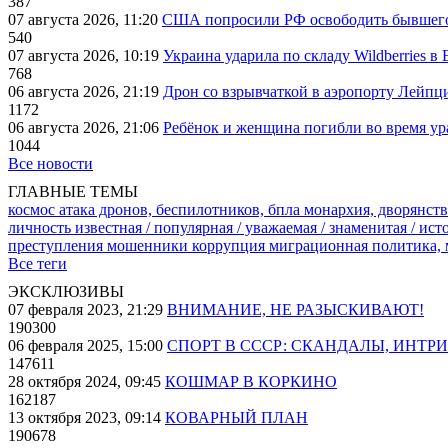
387
07 августа 2026, 11:20
США попросили РФ освободить бывшего 
540
07 августа 2026, 10:19
Украина ударила по складу Wildberries в
768
06 августа 2026, 21:19
Дрон со взрывчаткой в аэропорту Лейпци
1172
06 августа 2026, 21:06
Ребёнок и женщина погибли во время ур
1044
Все новости
ГЛАВНЫЕ ТЕМЫ
космос
атака дронов, беспилотников, бпла
монархия, дворянств
личность известная / популярная / уважаемая / знаменитая / ис
преступления
мошенники
коррупция
миграционная политика,
Все теги
ЭКСКЛЮЗИВЫ
07 февраля 2023, 21:29
ВНИМАНИЕ, НЕ РАЗЫСКИВАЮТ!
190300
06 февраля 2025, 15:00
СПОРТ В СССР: СКАНДАЛЫ, ИНТР
147611
28 октября 2024, 09:45
КОШМАР В КОРКИНО
162187
13 октября 2023, 09:14
КОВАРНЫЙ ПЛАН
190678