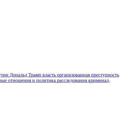
утин
Дональд Трамп
власть
организованная преступность
ные отношения и политика
расследования
криминал,