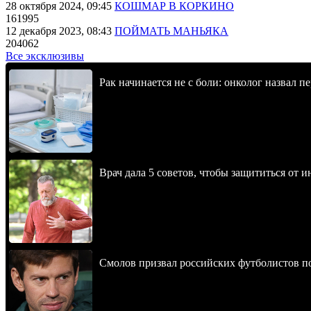
28 октября 2024, 09:45
КОШМАР В КОРКИНО
161995
12 декабря 2023, 08:43
ПОЙМАТЬ МАНЬЯКА
204062
Все эксклюзивы
Рак начинается не с боли: онколог назвал 
Врач дала 5 советов, чтобы защититься от и
Смолов призвал российских футболистов п