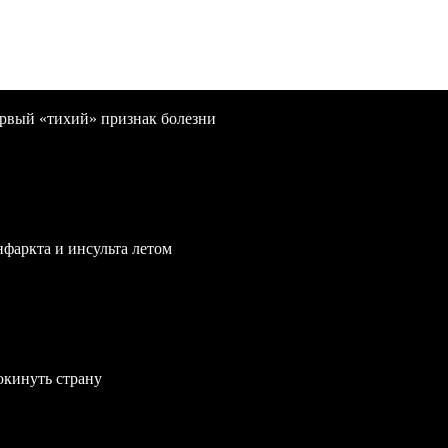
первый «тихий» признак болезни
нфаркта и инсульта летом
окинуть страну