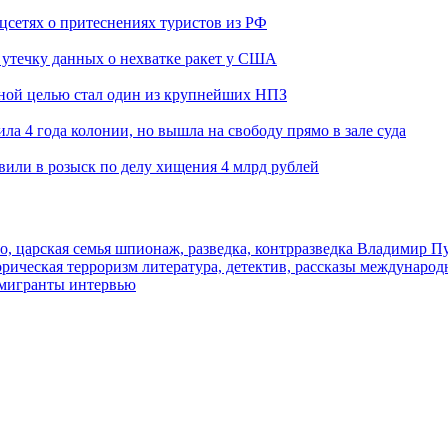
оцсетях о притеснениях туристов из РФ
утечку данных о нехватке ракет у США
ьной целью стал один из крупнейших НПЗ
ла 4 года колонии, но вышла на свободу прямо в зале суда
вили в розыск по делу хищения 4 млрд рублей
о, царская семья
шпионаж, разведка, контрразведка
Владимир П
торическая
терроризм
литература, детектив, рассказы
международ
 мигранты
интервью