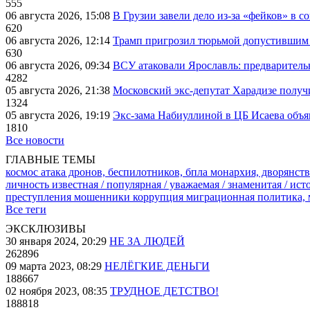
555
06 августа 2026, 15:08
В Грузии завели дело из-за «фейков» в с
620
06 августа 2026, 12:14
Трамп пригрозил тюрьмой допустившим 
630
06 августа 2026, 09:34
ВСУ атаковали Ярославль: предварител
4282
05 августа 2026, 21:38
Московский экс-депутат Харадизе получи
1324
05 августа 2026, 19:19
Экс-зама Набиуллиной в ЦБ Исаева объя
1810
Все новости
ГЛАВНЫЕ ТЕМЫ
космос
атака дронов, беспилотников, бпла
монархия, дворянств
личность известная / популярная / уважаемая / знаменитая / ис
преступления
мошенники
коррупция
миграционная политика,
Все теги
ЭКСКЛЮЗИВЫ
30 января 2024, 20:29
НЕ ЗА ЛЮДЕЙ
262896
09 марта 2023, 08:29
НЕЛЁГКИЕ ДЕНЬГИ
188667
02 ноября 2023, 08:35
ТРУДНОЕ ДЕТСТВО!
188818