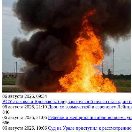
06 августа 2026, 09:34
ВСУ атаковали Ярославль: предварительной целью стал один
06 августа 2026, 21:19
Дрон со взрывчаткой в аэропорту Лейпци
846
06 августа 2026, 21:06
Ребёнок и женщина погибли во время ур
666
06 августа 2026, 19:06
Суд на Урале приступил к рассмотрени