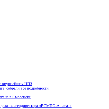
 из крупнейших НПЗ
га: собрали все подробности
агана в Смоленске
ю дела экс-гендиректора «ВСМПО-Ависма»