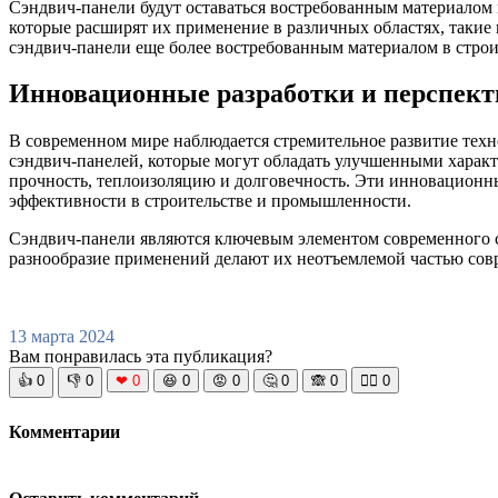
Сэндвич-панели будут оставаться востребованным материалом 
которые расширят их применение в различных областях, такие
сэндвич-панели еще более востребованным материалом в строи
Инновационные разработки и перспек
В современном мире наблюдается стремительное развитие тех
сэндвич-панелей, которые могут обладать улучшенными харак
прочность, теплоизоляцию и долговечность. Эти инновационн
эффективности в строительстве и промышленности.
Сэндвич-панели являются ключевым элементом современного с
разнообразие применений делают их неотъемлемой частью сов
13 марта 2024
Вам понравилась эта публикация?
👍
0
👎
0
❤
0
😆
0
😡
0
🤔
0
🙈
0
🧘‍♀️
0
Комментарии