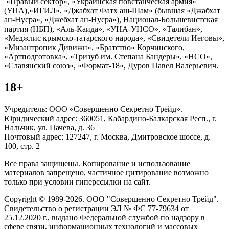
«Правый сектор», «Украинская повстанческая армия»
(УПА),«ИГИЛ», «Джабхат Фатх аш-Шам» (бывшая «Джабхат
ан-Нусра», «Джебхат ан-Нусра»), Национал-Большевистская
партия (НБП), «Аль-Каида», «УНА-УНСО», «Талибан»,
«Меджлис крымско-татарского народа», «Свидетели Иеговы»,
«Мизантропик Дивижн», «Братство» Корчинского,
«Артподготовка», «Тризуб им. Степана Бандеры», «НСО»,
«Славянский союз», «Формат-18», Дуров Павел Валерьевич.
18+
Учредитель: ООО «Совершенно Секретно Трейд».
Юридический адрес: 360051, Кабардино-Балкарская Респ., г.
Нальчик, ул. Пачева, д. 36
Почтовый адрес: 127247, г. Москва, Дмитровское шоссе, д.
100, стр. 2
Все права защищены. Копирование и использование
материалов запрещено, частичное цитирование возможно
только при условии гиперссылки на сайт.
Copyright © 1989-2026. ООО "Совершенно Секретно Трейд".
Свидетельство о регистрации ЭЛ № ФС 77-79634 от
25.12.2020 г., выдано Федеральной службой по надзору в
сфере связи, информационных технологий и массовых