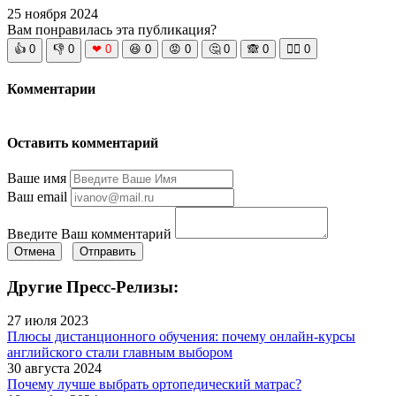
25 ноября 2024
Вам понравилась эта публикация?
👍
0
👎
0
❤
0
😆
0
😡
0
🤔
0
🙈
0
🧘‍♀️
0
Комментарии
Оставить комментарий
Ваше имя
Ваш email
Введите Ваш комментарий
Отмена
Отправить
Другие Пресс-Релизы:
27 июля 2023
Плюсы дистанционного обучения: почему онлайн-курсы
английского стали главным выбором
30 августа 2024
Почему лучше выбрать ортопедический матрас?