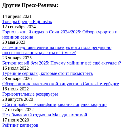
Другие Пресс-Релизы:
14 апреля 2021
Товары бренда Fuji Instax
12 сентября 2024
Горнолыжный отдых в Сочи 2024/2025: Обзор курортов и
новинок сезона
20 мая 2023
Зачем представительницы прекрасного пола регулярно
посещают салоны красоты в Томске?
23 января 2025
Биткоиновый бум 2025: Почему майнинг всё ещё актуален?
16 июля 2022
Турецкие сериалы, которые стоит посмотреть
28 января 2026
Обзор клиник пластической хирургии в Санкт-Петербурге
16 июля 2022
Горизонтальные резервуары
28 августа 2020
«Ситипроф» — квалифицированная оценка квартир
27 октября 2022
Незабываемый отдых на Мальдивах зимой
17 июня 2020
Рейтинг капперов