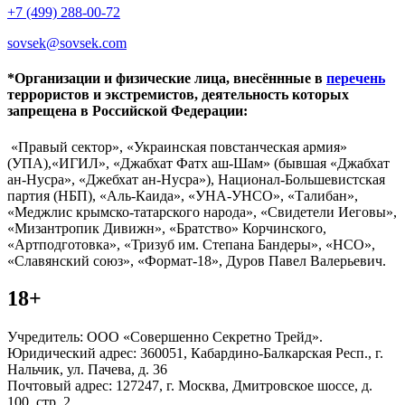
+7 (499) 288-00-72
sovsek@sovsek.com
*Организации и физические лица, внесённные в
перечень
террористов и экстремистов, деятельность которых
запрещена в Российской Федерации:
«Правый сектор», «Украинская повстанческая армия»
(УПА),«ИГИЛ», «Джабхат Фатх аш-Шам» (бывшая «Джабхат
ан-Нусра», «Джебхат ан-Нусра»), Национал-Большевистская
партия (НБП), «Аль-Каида», «УНА-УНСО», «Талибан»,
«Меджлис крымско-татарского народа», «Свидетели Иеговы»,
«Мизантропик Дивижн», «Братство» Корчинского,
«Артподготовка», «Тризуб им. Степана Бандеры», «НСО»,
«Славянский союз», «Формат-18», Дуров Павел Валерьевич.
18+
Учредитель: ООО «Совершенно Секретно Трейд».
Юридический адрес: 360051, Кабардино-Балкарская Респ., г.
Нальчик, ул. Пачева, д. 36
Почтовый адрес: 127247, г. Москва, Дмитровское шоссе, д.
100, стр. 2