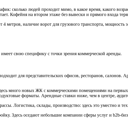
афик: сколько людей проходит мимо, в какое время, какого возра
отает. Кофейня на втором этаже без вывески и прямого входа тер
т 4 метров, наличие ворот для грузового транспорта, мощность 
 имеет свою специфику с точки зрения коммерческой аренды.
дходит для представительских офисов, ресторанов, салонов. Ар
 здесь много новых ЖК с коммерческими помещениями на первых
одуктовые форматы. Арендные ставки ниже, чем в центре, аудит
рассы. Логистика, склады, производство: здесь это уместно и т
ойку. Здесь оседают небольшие компании сферы услуг и b2b-бизн