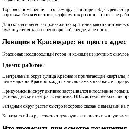
Торговое помещение — совсем другая история. Здесь решает тр
парковка: без всего этого ряд форматов розницы просто не раб
Для склада и лёгкого производства критична высота потолков о
нужно уточнять до переговоров об аренде, а не после.
Локация в Краснодаре: не просто адрес
Краснодар неоднородный город, и каждый из крупных округов
Где что работает
Центральный округ (улица Красная и прилегающие кварталы) по
пешеходов на Красной входит в число самых высоких в городе.
Прикубанский округ активно застраивался в последние годы:
района: детские центры, медицина, ПВЗ, аптеки, небольшие пр
Западный округ растёт быстро и хорошо связан с выездами на т
Карасунский округ сочетает деловую активность и жилую застр
Что проверить при осмотре помещения