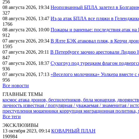
256
08 августа 2026, 19:34
Неопознанный БПЛА залетел в Болгарию 
327
08 августа 2026, 13:47
Из-за атак БПЛА все пляжи в Геленджик
1766
08 августа 2026, 10:00
Пожары и раненые: последствия атак на
912
07 августа 2026, 20:34
В Ялте БЭК атаковал пляж, в Керчи дрон
1595
07 августа 2026, 20:11
В Петербурге заочно арестовали Лидию 
847
07 августа 2026, 18:37
Сухогруз под турецким флагом подвергс
936
07 августа 2026, 17:13
«Веселого молочника» Уолкера вместе с 
956
Все новости
ГЛАВНЫЕ ТЕМЫ
космос
атака дронов, беспилотников, бпла
монархия, дворянств
личность известная / популярная / уважаемая / знаменитая / ис
преступления
мошенники
коррупция
миграционная политика,
Все теги
ЭКСКЛЮЗИВЫ
13 октября 2023, 09:14
КОВАРНЫЙ ПЛАН
190984