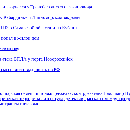
и взорвался у Трансбалканского газопровода
е, Кабардинке и Дивноморском закрыли
 НПЗ в Самарской области и на Кубани
 попал в жилой дом
Невзорову
я атаке БПЛА у порта Новороссийск
семьей хотят выдворить из РФ
о, царская семья
шпионаж, разведка, контрразведка
Владимир П
торическая
терроризм
литература, детектив, рассказы
международ
 мигранты
интервью