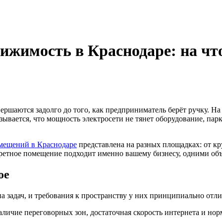
ижимость в Краснодаре: на чт
шаются задолго до того, как предприниматель берёт ручку. На
азывается, что мощность электросети не тянет оборудование, па
мещений в Краснодаре
представлена на разных площадках: от кр
кретное помещение подходит именно вашему бизнесу, одними об
ое
па задач, и требования к пространству у них принципиально отл
аличие переговорных зон, достаточная скорость интернета и нор