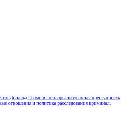
утин
Дональд Трамп
власть
организованная преступность
ные отношения и политика
расследования
криминал,