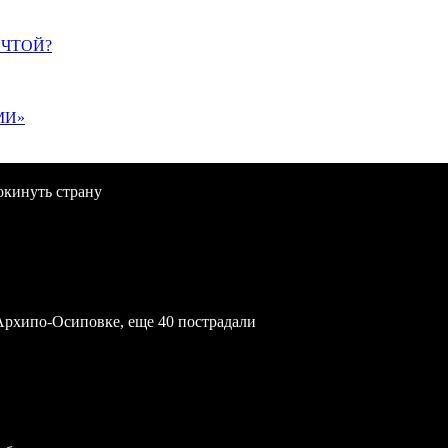
ЕЧТОЙ?
МИ»
окинуть страну
Архипо-Осиповке, еще 40 пострадали