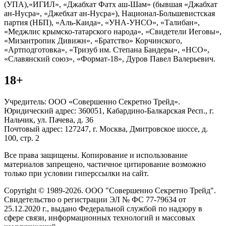
(УПА),«ИГИЛ», «Джабхат Фатх аш-Шам» (бывшая «Джабхат
ан-Нусра», «Джебхат ан-Нусра»), Национал-Большевистская
партия (НБП), «Аль-Каида», «УНА-УНСО», «Талибан»,
«Меджлис крымско-татарского народа», «Свидетели Иеговы»,
«Мизантропик Дивижн», «Братство» Корчинского,
«Артподготовка», «Тризуб им. Степана Бандеры», «НСО»,
«Славянский союз», «Формат-18», Дуров Павел Валерьевич.
18+
Учредитель: ООО «Совершенно Секретно Трейд».
Юридический адрес: 360051, Кабардино-Балкарская Респ., г.
Нальчик, ул. Пачева, д. 36
Почтовый адрес: 127247, г. Москва, Дмитровское шоссе, д.
100, стр. 2
Все права защищены. Копирование и использование
материалов запрещено, частичное цитирование возможно
только при условии гиперссылки на сайт.
Copyright © 1989-2026. ООО "Совершенно Секретно Трейд".
Свидетельство о регистрации ЭЛ № ФС 77-79634 от
25.12.2020 г., выдано Федеральной службой по надзору в
сфере связи, информационных технологий и массовых