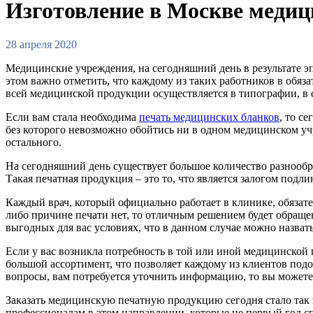
Изготовление в Москве медиц
28 апреля 2020
Медицинские учреждения, на сегодняшний день в результате э
этом важно отметить, что каждому из таких работников в обяз
всей медицинской продукции осуществляется в типографии, в 
Если вам стала необходима
печать медицинских бланков
, то с
без которого невозможно обойтись ни в одном медицинском у
остального.
На сегодняшний день существует большое количество разнообра
Такая печатная продукция – это то, что является залогом подл
Каждый врач, который официально работает в клинике, обязат
либо причине печати нет, то отличным решением будет обраще
выгодных для вас условиях, что в данном случае можно назва
Если у вас возникла потребность в той или иной медицинской 
большой ассортимент, что позволяет каждому из клиентов подоб
вопросы, вам потребуется уточнить информацию, то вы можете 
Заказать медицинскую печатную продукцию сегодня стало так п
профессионалам в этом направлении, которые не первый год с