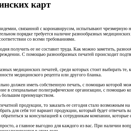
инских карт
пидемии, связанной с коронавирусом, испытывают чрезмерную н
ательном порядке требуется наличие разнообразных медицинских 
соответствии со всеми требованиями.
егодня получить ее не составит труда. Как можно заметить, разно
чреждении. С помощью разнообразных печатей происходит подтв
зных медицинских печатей, среди которых стоит выбирать те, к
инности медицинского рецепта или другого бланка.
ельно должен иметь собственную печать, с помощью которой мож
ние в специальные полиграфические организации, с помощью ко
ть большим преимуществом.
печатной продукции, то заказать ее сегодня стало возможным на
рать для себя тот вариант продукции, который будет отвечать ва
обратиться за консультацией к сотрудникам компании, которые 
росто, а главное выгодно для каждого из вас. При наличии воп
пециализируются в этом деле.