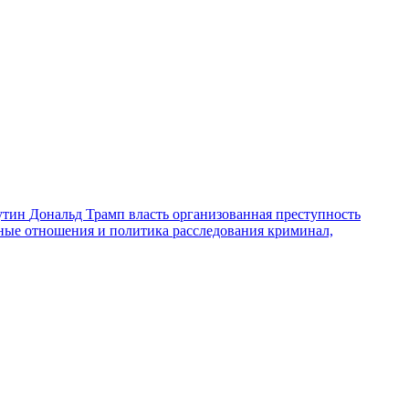
утин
Дональд Трамп
власть
организованная преступность
ные отношения и политика
расследования
криминал,