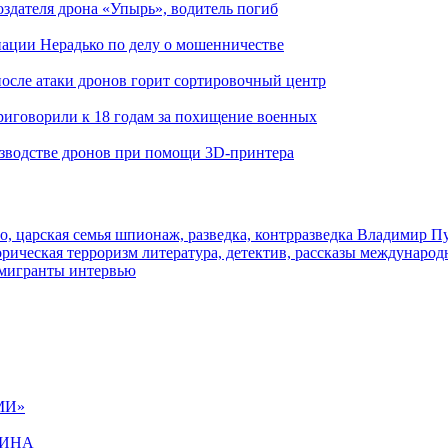
здателя дрона «Упырь», водитель погиб
иации Нерадько по делу о мошенничестве
 после атаки дронов горит сортировочный центр
иговорили к 18 годам за похищение военных
изводстве дронов при помощи 3D‑принтера
о, царская семья
шпионаж, разведка, контрразведка
Владимир П
торическая
терроризм
литература, детектив, рассказы
международ
 мигранты
интервью
МИ»
ЩИНА