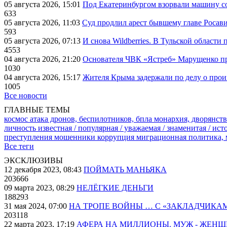
05 августа 2026, 15:01
Под Екатеринбургом взорвали машину со
633
05 августа 2026, 11:03
Суд продлил арест бывшему главе Росав
593
05 августа 2026, 07:13
И снова Wildberries. В Тульской области
4553
04 августа 2026, 21:20
Основателя ЧВК «Ястреб» Марущенко пр
1030
04 августа 2026, 15:17
Жителя Крыма задержали по делу о про
1005
Все новости
ГЛАВНЫЕ ТЕМЫ
космос
атака дронов, беспилотников, бпла
монархия, дворянств
личность известная / популярная / уважаемая / знаменитая / ис
преступления
мошенники
коррупция
миграционная политика,
Все теги
ЭКСКЛЮЗИВЫ
12 декабря 2023, 08:43
ПОЙМАТЬ МАНЬЯКА
203666
09 марта 2023, 08:29
НЕЛЁГКИЕ ДЕНЬГИ
188293
31 мая 2024, 07:00
НА ТРОПЕ ВОЙНЫ … С «ЗАКЛАДЧИКА
203118
22 марта 2023, 17:19
АФЕРА НА МИЛЛИОНЫ. МУЖ - ЖЕН