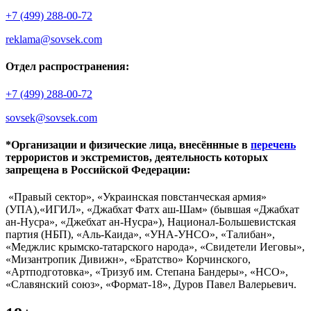
+7 (499) 288-00-72
reklama@sovsek.com
Отдел распространения:
+7 (499) 288-00-72
sovsek@sovsek.com
*Организации и физические лица, внесённные в
перечень
террористов и экстремистов, деятельность которых
запрещена в Российской Федерации:
«Правый сектор», «Украинская повстанческая армия»
(УПА),«ИГИЛ», «Джабхат Фатх аш-Шам» (бывшая «Джабхат
ан-Нусра», «Джебхат ан-Нусра»), Национал-Большевистская
партия (НБП), «Аль-Каида», «УНА-УНСО», «Талибан»,
«Меджлис крымско-татарского народа», «Свидетели Иеговы»,
«Мизантропик Дивижн», «Братство» Корчинского,
«Артподготовка», «Тризуб им. Степана Бандеры», «НСО»,
«Славянский союз», «Формат-18», Дуров Павел Валерьевич.