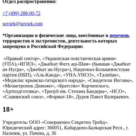
Отдел распространения:
+7 (499) 288-00-72
sovsek@sovsek.com
*Организации и физические лица, внесённные в
перечень
террористов и экстремистов, деятельность которых
запрещена в Российской Федерации:
«Правый сектор», «Украинская повстанческая армия»
(УПА),«ИГИЛ», «Джабхат Фатх аш-Шам» (бывшая «Джабхат
ан-Нусра», «Джебхат ан-Нусра»), Национал-Большевистская
партия (НБП), «Аль-Каида», «УНА-УНСО», «Талибан»,
«Меджлис крымско-татарского народа», «Свидетели Иеговы»,
«Мизантропик Дивижн», «Братство» Корчинского,
«Артподготовка», «Тризуб им. Степана Бандеры», «НСО»,
«Славянский союз», «Формат-18», Дуров Павел Валерьевич.
18+
Учредитель: ООО «Совершенно Секретно Трейд».
Юридический адрес: 360051, Кабардино-Балкарская Респ., г.
Нальчик, ул. Пачева, д. 36