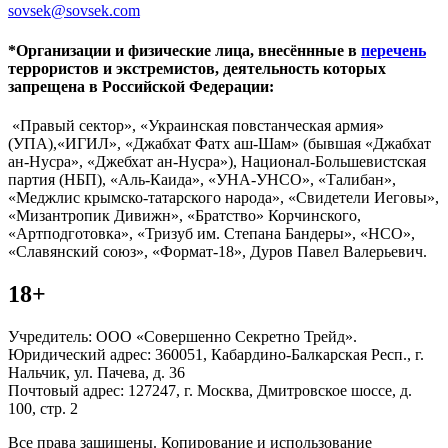
sovsek@sovsek.com
*Организации и физические лица, внесённные в
перечень
террористов и экстремистов, деятельность которых
запрещена в Российской Федерации:
«Правый сектор», «Украинская повстанческая армия»
(УПА),«ИГИЛ», «Джабхат Фатх аш-Шам» (бывшая «Джабхат
ан-Нусра», «Джебхат ан-Нусра»), Национал-Большевистская
партия (НБП), «Аль-Каида», «УНА-УНСО», «Талибан»,
«Меджлис крымско-татарского народа», «Свидетели Иеговы»,
«Мизантропик Дивижн», «Братство» Корчинского,
«Артподготовка», «Тризуб им. Степана Бандеры», «НСО»,
«Славянский союз», «Формат-18», Дуров Павел Валерьевич.
18+
Учредитель: ООО «Совершенно Секретно Трейд».
Юридический адрес: 360051, Кабардино-Балкарская Респ., г.
Нальчик, ул. Пачева, д. 36
Почтовый адрес: 127247, г. Москва, Дмитровское шоссе, д.
100, стр. 2
Все права защищены. Копирование и использование