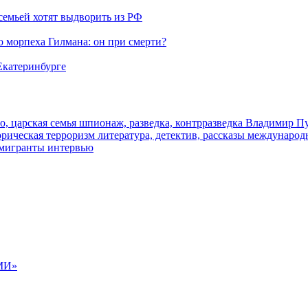
семьей хотят выдворить из РФ
морпеха Гилмана: он при смерти?
 Екатеринбурге
о, царская семья
шпионаж, разведка, контрразведка
Владимир П
торическая
терроризм
литература, детектив, рассказы
международ
 мигранты
интервью
МИ»