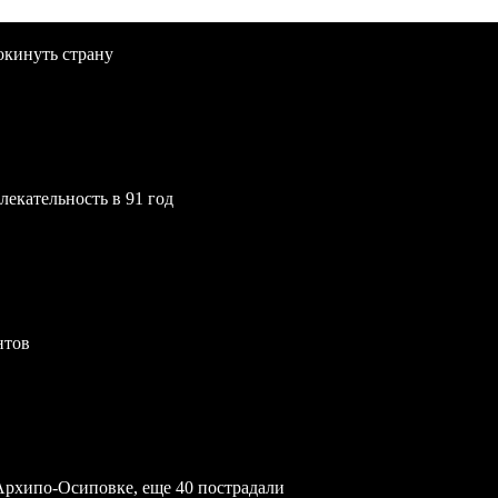
окинуть страну
екательность в 91 год
нтов
Архипо-Осиповке, еще 40 пострадали