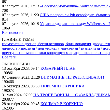
681
07 августа 2026, 17:13
«Веселого молочника» Уолкера вместе с 
708
07 августа 2026, 11:20
США попросили РФ освободить бывшего 
814
07 августа 2026, 10:19
Украина ударила по складу Wildberries в
1069
Все новости
ГЛАВНЫЕ ТЕМЫ
космос
атака дронов, беспилотников, бпла
монархия, дворянств
личность известная / популярная / уважаемая / знаменитая / ис
преступления
мошенники
коррупция
миграционная политика,
Все теги
ЭКСКЛЮЗИВЫ
13 октября 2023, 09:14
КОВАРНЫЙ ПЛАН
190861
07 февраля 2023, 21:29
ВНИМАНИЕ, НЕ РАЗЫСКИВАЮТ!
190466
16 октября 2023, 08:30
ТЮРЕМНЫЕ ХРОНИКИ
198073
31 мая 2024, 07:00
НА ТРОПЕ ВОЙНЫ … С «ЗАКЛАДЧИКА
203877
28 октября 2024, 09:45
КОШМАР В КОРКИНО
162385