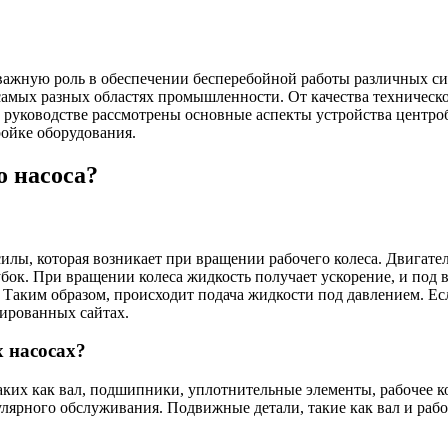
ажную роль в обеспечении бесперебойной работы различных сис
в самых разных областях промышленности. От качества техничес
ом руководстве рассмотрены основные аспекты устройства центр
ройке оборудования.
о насоса?
илы, которая возникает при вращении рабочего колеса. Двигател
убок. При вращении колеса жидкость получает ускорение, и под
у. Таким образом, происходит подача жидкости под давлением. 
ированных сайтах.
 насосах?
аких как вал, подшипники, уплотнительные элементы, рабочее ко
лярного обслуживания. Подвижные детали, такие как вал и рабо