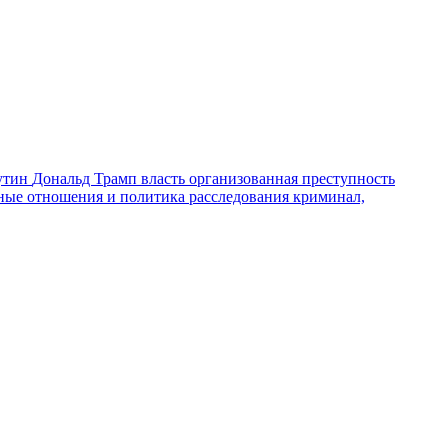
утин
Дональд Трамп
власть
организованная преступность
ные отношения и политика
расследования
криминал,