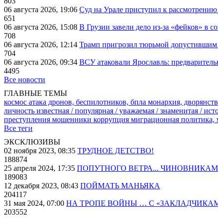
803
06 августа 2026, 19:06
Суд на Урале приступил к рассмотрени
651
06 августа 2026, 15:08
В Грузии завели дело из-за «фейков» в с
708
06 августа 2026, 12:14
Трамп пригрозил тюрьмой допустившим 
704
06 августа 2026, 09:34
ВСУ атаковали Ярославль: предварител
4495
Все новости
ГЛАВНЫЕ ТЕМЫ
космос
атака дронов, беспилотников, бпла
монархия, дворянств
личность известная / популярная / уважаемая / знаменитая / ис
преступления
мошенники
коррупция
миграционная политика,
Все теги
ЭКСКЛЮЗИВЫ
02 ноября 2023, 08:35
ТРУДНОЕ ДЕТСТВО!
188874
25 апреля 2024, 17:35
ПОПУТНОГО ВЕТРА... ЧИНОВНИКАМ
189083
12 декабря 2023, 08:43
ПОЙМАТЬ МАНЬЯКА
204117
31 мая 2024, 07:00
НА ТРОПЕ ВОЙНЫ … С «ЗАКЛАДЧИКА
203552