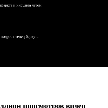
нфаркта и инсульта летом
 подрос птенец беркута
ллион просмотров видео