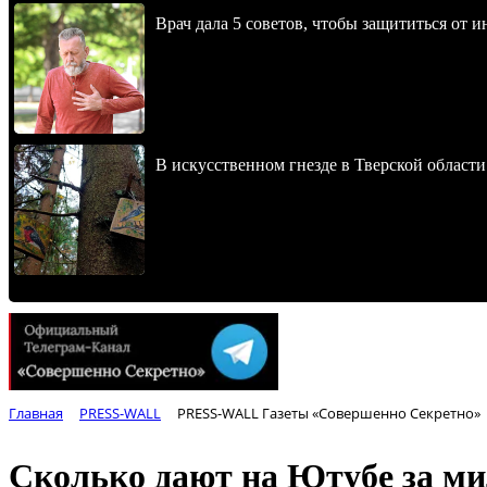
Врач дала 5 советов, чтобы защититься от и
В искусственном гнезде в Тверской области
Главная
PRESS-WALL
PRESS-WALL Газеты «Совершенно Секретно»
Сколько дают на Ютубе за ми