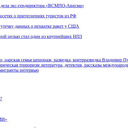
ю дела экс-гендиректора «ВСМПО-Ависма»
оцсетях о притеснениях туристов из РФ
утечку данных о нехватке ракет у США
ьной целью стал один из крупнейших НПЗ
о, царская семья
шпионаж, разведка, контрразведка
Владимир П
торическая
терроризм
литература, детектив, рассказы
международ
 мигранты
интервью
?
МИ»