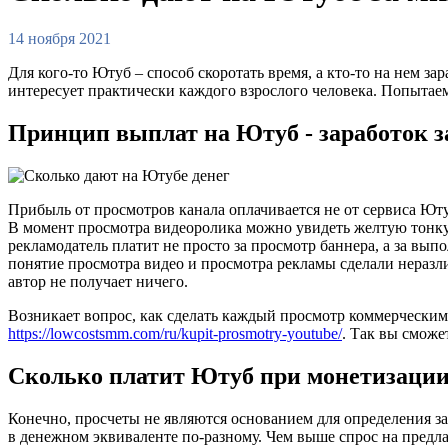
14 ноября 2021
Для кого-то Ютуб – способ скоротать время, а кто-то на нем з
интересует практически каждого взрослого человека. Попытаемс
Принцип выплат на Ютуб - заработок з
Прибыль от просмотров канала оплачивается не от сервиса Юту
В момент просмотра видеоролика можно увидеть желтую тонкую 
рекламодатель платит не просто за просмотр баннера, а за вып
понятие просмотра видео и просмотра рекламы сделали неразли
автор не получает ничего.
Возникает вопрос, как сделать каждый просмотр коммерческим,
https://lowcostsmm.com/ru/kupit-prosmotry-youtube/
. Так вы сможе
Сколько платит Ютуб при монетизации
Конечно, просчеты не являются основанием для определения зар
в денежном эквиваленте по-разному. Чем выше спрос на предла