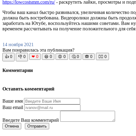
https://lowcostsmm.com/ru/
- раскрутить лайки, просмотры и под
Чтобы ваш канал быстро развивался, увеличивая количество по
должна быть востребована. Видеоролики должны быть продолжи
заработать на Ютубе, воспользуйтесь нашими советами. Вам ну
временем рассчитывать на получение положительного для себя
14 ноября 2021
Вам понравилась эта публикация?
👍
0
👎
0
❤
0
😆
0
😡
0
🤔
0
🙈
0
🧘‍♀️
0
Комментарии
Оставить комментарий
Ваше имя
Ваш email
Введите Ваш комментарий
Отмена
Отправить