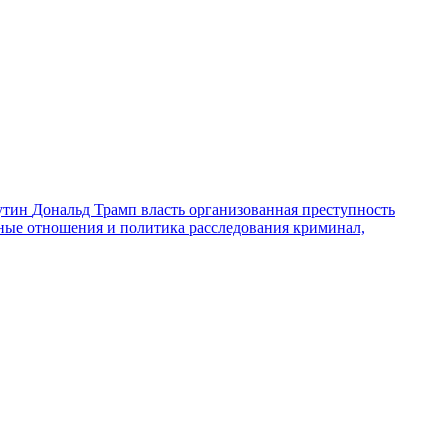
утин
Дональд Трамп
власть
организованная преступность
ные отношения и политика
расследования
криминал,