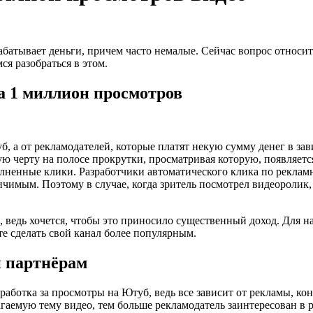
арабатывает деньги, причем часто немалые. Сейчас вопрос относи
я разобраться в этом.
а 1 миллион просмотров
б, а от рекламодателей, которые платят некую сумму денег в за
черту на полосе прокрутки, просматривая которую, появляется 
олненные клики. Разработчики автоматического клика по рекламн
чимым. Поэтому в случае, когда зритель посмотрел видеоролик,
 ведь хочется, чтобы это приносило существенный доход. Для н
те сделать свой канал более популярным.
 партнёрам
аботка за просмотры на Ютуб, ведь все зависит от рекламы, кон
гаемую тему видео, тем больше рекламодатель заинтересован в р