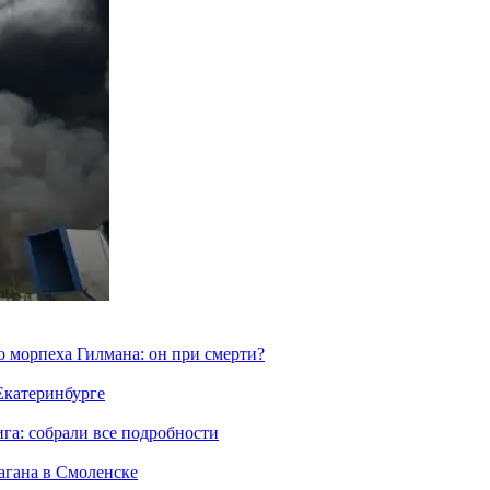
морпеха Гилмана: он при смерти?
 Екатеринбурге
га: собрали все подробности
агана в Смоленске