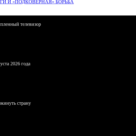
ИГИ И «ПОДКОВЁРНАЯ» БОРЬБА
упленный телевизор
уста 2026 года
окинуть страну