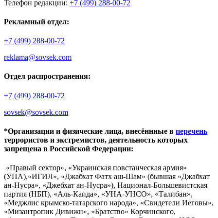
Телефон редакции:
+7 (499) 288-00-72
Рекламный отдел:
+7 (499) 288-00-72
reklama@sovsek.com
Отдел распространения:
+7 (499) 288-00-72
sovsek@sovsek.com
*Организации и физические лица, внесённные в
перечень
террористов и экстремистов, деятельность которых
запрещена в Российской Федерации:
«Правый сектор», «Украинская повстанческая армия»
(УПА),«ИГИЛ», «Джабхат Фатх аш-Шам» (бывшая «Джабхат
ан-Нусра», «Джебхат ан-Нусра»), Национал-Большевистская
партия (НБП), «Аль-Каида», «УНА-УНСО», «Талибан»,
«Меджлис крымско-татарского народа», «Свидетели Иеговы»,
«Мизантропик Дивижн», «Братство» Корчинского,