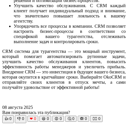
решений и оптимизации бизнес-процессов.
Улучшить качество обслуживания. С CRM каждый
клиент получает индивидуальный подход и внимание,
что значительно повышает лояльность к вашему
агентству.
Упорядочить все процессы в компании. CRM позволяет
настроить бизнес-процессы в соответствии со
спецификой вашего турагентства, отслеживать
выполнение задач и контролировать сроки.
CRM система для турагентства — это мощный инструмент,
который помогает автоматизировать рутинные задачи,
улучшить качество обслуживания клиентов, повысить
эффективность работы менеджеров и увеличить прибыль.
Внедрение CRM — это инвестиция в будущее вашего бизнеса,
которая окупится в кратчайшие сроки. Выбирайте OkoCRM и
отправляйте своих клиентов в отпуск мечты, а сами
получайте удовольствие от эффективной работы!
08 августа 2025
Вам понравилась эта публикация?
👍
0
👎
0
❤
0
😆
0
😡
0
🤔
0
🙈
0
🧘‍♀️
0