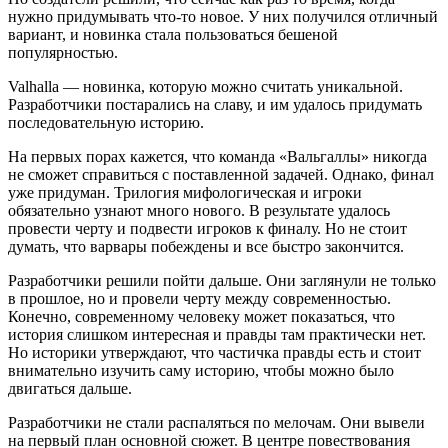
нужно придумывать что-то новое. У них получился отличный
вариант, и новинка стала пользоваться бешеной
популярностью.
Valhallа — новинка, которую можно считать уникальной.
Разработчики постарались на славу, и им удалось придумать
последовательную историю.
На первых порах кажется, что команда «Вальгаллы» никогда
не сможет справиться с поставленной задачей. Однако, финал
уже придуман. Трилогия мифологическая и игроки
обязательно узнают много нового. В результате удалось
провести черту и подвести игроков к финалу. Но не стоит
думать, что варвары побеждены и все быстро закончится.
Разработчики решили пойти дальше. Они заглянули не только
в прошлое, но и провели черту между современностью.
Конечно, современному человеку может показаться, что
история слишком интересная и правды там практически нет.
Но историки утверждают, что частичка правды есть и стоит
внимательно изучить саму историю, чтобы можно было
двигаться дальше.
Разработчики не стали распаляться по мелочам. Они вывели
на первый план основной сюжет. В центре повествования