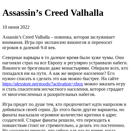
Assassin’s Creed Valhalla
10 июня 2022
Assassin’s Creed Valhalla – новинка, которая заслуживает
внимания. Игра про экспансию викингов и переносит
игроков в далекий 9-й век.
Северные варвары в то далекое время были хуже чумы. Они
нагоняли страх на все Европу и регулярно устраивали набеги.
Викинги не брезговали даже монастырями. Обирали всех, кто
попадался им на пути. А как же мирное население? Его
нужно спасать и сделать это как можно быстрее. На сайте
https://alexstore.net/goods/?activation=xbox
можно заказать игру
и стать спасителем несчастного населения, которое страдает
от многочисленных и разорительных набегов.
Игра придет по душе тем, кто предпочитает идти напролом и
добиваться своей серии. До этого были другие варианты, но
фанаты высказали огромное количество критики в адрес
создателей. Старые фанаты решили, что переходить к
новшествам стоит не стремительно, а делать это постепенно.
Но создатели решили, что сейчас как раз то время, когда