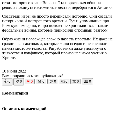
стоит история о клане Ворона. Эта норвежская община
решила покинуть насиженные места и перебраться в Англию.
Создатели игры не просто переписали историю. Они создали
исторический портрет того времени. Тут и упоминание про
Римскую империю, и про появление христианства, а также
феодальные войны, которые приносили огромный разгром.
Образ жизни норвежцев сложно назвать простым. Их даже не
сравнишь с саксонами, которые жили оседло и не спешили
менять место жительства. Разработчики даже упомянули о
язычестве и конфликте, который произошел из-за учения о
Христе.
10 июня 2022
Вам понравилась эта публикация?
👍
0
👎
0
❤
0
😆
0
😡
0
🤔
0
🙈
0
🧘‍♀️
0
Комментарии
Оставить комментарий