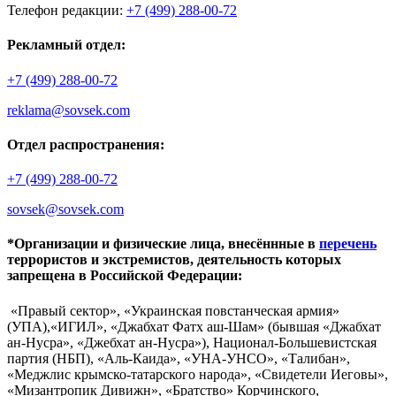
Телефон редакции:
+7 (499) 288-00-72
Рекламный отдел:
+7 (499) 288-00-72
reklama@sovsek.com
Отдел распространения:
+7 (499) 288-00-72
sovsek@sovsek.com
*Организации и физические лица, внесённные в
перечень
террористов и экстремистов, деятельность которых
запрещена в Российской Федерации:
«Правый сектор», «Украинская повстанческая армия»
(УПА),«ИГИЛ», «Джабхат Фатх аш-Шам» (бывшая «Джабхат
ан-Нусра», «Джебхат ан-Нусра»), Национал-Большевистская
партия (НБП), «Аль-Каида», «УНА-УНСО», «Талибан»,
«Меджлис крымско-татарского народа», «Свидетели Иеговы»,
«Мизантропик Дивижн», «Братство» Корчинского,