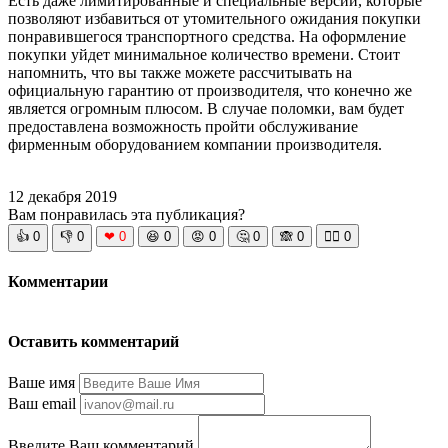
Есть даже лимитированные и специальные версии, которые
позволяют избавиться от утомительного ожидания покупки
понравившегося транспортного средства. На оформление
покупки уйдет минимальное количество времени. Стоит
напомнить, что вы также можете рассчитывать на
официальную гарантию от производителя, что конечно же
является огромным плюсом. В случае поломки, вам будет
предоставлена возможность пройти обслуживание
фирменным оборудованием компании производителя.
12 декабря 2019
Вам понравилась эта публикация?
👍
0
👎
0
❤
0
😆
0
😡
0
🤔
0
🙈
0
🧘‍♀️
0
Комментарии
Оставить комментарий
Ваше имя
Ваш email
Введите Ваш комментарий