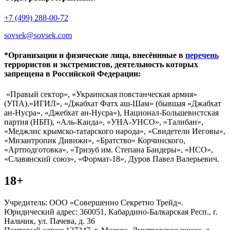
+7 (499) 288-00-72
sovsek@sovsek.com
*Организации и физические лица, внесённные в
перечень
террористов и экстремистов, деятельность которых
запрещена в Российской Федерации:
«Правый сектор», «Украинская повстанческая армия»
(УПА),«ИГИЛ», «Джабхат Фатх аш-Шам» (бывшая «Джабхат
ан-Нусра», «Джебхат ан-Нусра»), Национал-Большевистская
партия (НБП), «Аль-Каида», «УНА-УНСО», «Талибан»,
«Меджлис крымско-татарского народа», «Свидетели Иеговы»,
«Мизантропик Дивижн», «Братство» Корчинского,
«Артподготовка», «Тризуб им. Степана Бандеры», «НСО»,
«Славянский союз», «Формат-18», Дуров Павел Валерьевич.
18+
Учредитель: ООО «Совершенно Секретно Трейд».
Юридический адрес: 360051, Кабардино-Балкарская Респ., г.
Нальчик, ул. Пачева, д. 36