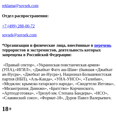
reklama@sovsek.com
Отдел распространения:
+7 (499) 288-00-72
sovsek@sovsek.com
*Организации и физические лица, внесённные в
перечень
террористов и экстремистов, деятельность которых
запрещена в Российской Федерации:
«Правый сектор», «Украинская повстанческая армия»
(УПА),«ИГИЛ», «Джабхат Фатх аш-Шам» (бывшая «Джабхат
ан-Нусра», «Джебхат ан-Нусра»), Национал-Большевистская
партия (НБП), «Аль-Каида», «УНА-УНСО», «Талибан»,
«Меджлис крымско-татарского народа», «Свидетели Иеговы»,
«Мизантропик Дивижн», «Братство» Корчинского,
«Артподготовка», «Тризуб им. Степана Бандеры», «НСО»,
«Славянский союз», «Формат-18», Дуров Павел Валерьевич.
18+