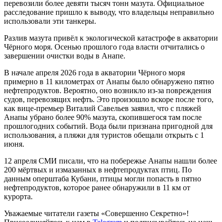
перевозили более девяти тысяч тонн мазута. Официальное
расследование пришло к выводу, что владельцы неправильно
использовали эти танкеры.
Разлив мазута привёл к экологической катастрофе в акватории
Чёрного моря. Осенью прошлого года власти отчитались о
завершении очистки воды в Анапе.
В начале апреля 2026 года в акватории Чёрного моря
примерно в 11 километрах от Анапы было обнаружено пятно
нефтепродуктов. Вероятно, оно возникло из-за повреждения
судов, перевозящих нефть. Это произошло вскоре после того,
как вице-премьер Виталий Савельев заявил, что с пляжей
Анапы убрано более 90% мазута, скопившегося там после
прошлогодних событий. Вода были признана пригодной для
использования, а пляжи для туристов обещали открыть с 1
июня.
12 апреля СМИ писали, что на побережье Анапы нашли более
200 мёртвых и измазанных в нефтепродуктах птиц. По
данным оперштаба Кубани, птицы могли попасть в пятно
нефтепродуктов, которое ранее обнаружили в 11 км от
курорта.
Уважаемые читатели газеты «Совершенно Секретно»!