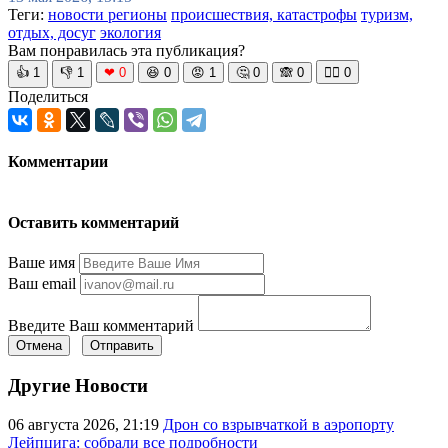
Теги:
новости регионы
происшествия, катастрофы
туризм,
отдых, досуг
экология
Вам понравилась эта публикация?
👍
1
👎
1
❤
0
😆
0
😡
1
🤔
0
🙈
0
🧘‍♀️
0
Поделиться
Комментарии
Оставить комментарий
Ваше имя
Ваш email
Введите Ваш комментарий
Отмена
Отправить
Другие Новости
06 августа 2026, 21:19
Дрон со взрывчаткой в аэропорту
Лейпцига: собрали все подробности