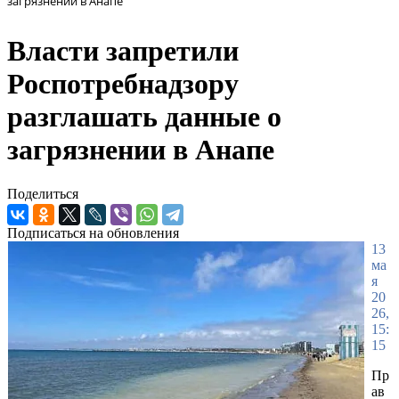
загрязнении в Анапе
Власти запретили
Роспотребнадзору
разглашать данные о
загрязнении в Анапе
Поделиться
Подписаться на обновления
13
ма
я
20
26,
15:
15
Пр
ав