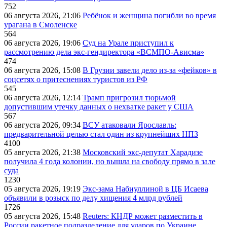
752
06 августа 2026, 21:06
Ребёнок и женщина погибли во время
урагана в Смоленске
564
06 августа 2026, 19:06
Суд на Урале приступил к
рассмотрению дела экс-гендиректора «ВСМПО-Ависма»
474
06 августа 2026, 15:08
В Грузии завели дело из-за «фейков» в
соцсетях о притеснениях туристов из РФ
545
06 августа 2026, 12:14
Трамп пригрозил тюрьмой
допустившим утечку данных о нехватке ракет у США
567
06 августа 2026, 09:34
ВСУ атаковали Ярославль:
предварительной целью стал один из крупнейших НПЗ
4100
05 августа 2026, 21:38
Московский экс-депутат Харадизе
получила 4 года колонии, но вышла на свободу прямо в зале
суда
1230
05 августа 2026, 19:19
Экс-зама Набиуллиной в ЦБ Исаева
объявили в розыск по делу хищения 4 млрд рублей
1726
05 августа 2026, 15:48
Reuters: КНДР может разместить в
России ракетное подразделение для ударов по Украине