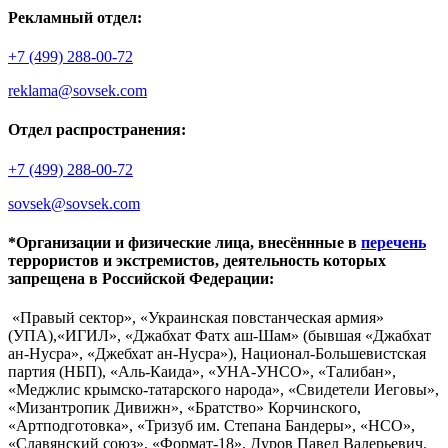
Рекламный отдел:
+7 (499) 288-00-72
reklama@sovsek.com
Отдел распространения:
+7 (499) 288-00-72
sovsek@sovsek.com
*Организации и физические лица, внесённные в
перечень
террористов и экстремистов, деятельность которых
запрещена в Российской Федерации:
«Правый сектор», «Украинская повстанческая армия»
(УПА),«ИГИЛ», «Джабхат Фатх аш-Шам» (бывшая «Джабхат
ан-Нусра», «Джебхат ан-Нусра»), Национал-Большевистская
партия (НБП), «Аль-Каида», «УНА-УНСО», «Талибан»,
«Меджлис крымско-татарского народа», «Свидетели Иеговы»,
«Мизантропик Дивижн», «Братство» Корчинского,
«Артподготовка», «Тризуб им. Степана Бандеры», «НСО»,
«Славянский союз», «Формат-18», Дуров Павел Валерьевич.