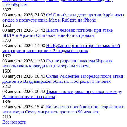
Петербургом
3327
03 августа 2026, 21:33
ФАС возбудила дело против Apple из-за
отказа в предустановке Max и RuStore на iPhone
1613
03 августа 2026, 14:42
Шесть человек погибли при атаке
БПЛА в Архипо-Осиповке, еще 40 пострадали
2772
03 августа 2026, 14:00
На Кубани организаторов незаконной
миграции приговорили к 22 годам на троих
1697
03 августа 2026, 11:39
Суд не разрешил властям Израиля
использовать крокодилов для охраны тюрем
1660
03 августа 2026, 08:45
Склад Wildberries загорелся после атаки
дронов во Владимирской области. Пострадал 1 человек
2252
03 августа 2026, 06:42
Трамп анонсировал переговоры между
Вашингтоном и Тегераном
1836
02 августа 2026, 15:41
Количество погибших при вторжении в
испанскую Сеуту мигрантов достигло 90 человек
2119
Все новости