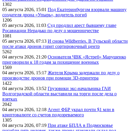
1302
05 августа 2026, 15:01
Под Екатеринбургом взорвали машину
создателя дрона «Упырь», водитель погиб
1206
05 августа 2026, 11:03
Суд продлил арест бывшему главе
Росавиации Нерадько по делу о мошенничестве
1081
05 августа 2026, 07:13
И снова Wildberries. В Тульской области
после атаки дронов горит сортировочный центр
5262
04 августа 2026, 21:20
Основателя ЧВК «Ястреб» Марущенко
приговорили к 18 годам за похищение военных
1569
04 августа 2026, 15:17
Жителя Крыма задержали по делу о
производстве дронов при помощи 3D‑принтера
1422
04 августа 2026, 13:52
Грузовики экс-начальника ГАИ
Волгоградской области выставили на торги после дела о
взятках
2042
04 августа 2026, 12:18
Агент ФБР украл почти $1 млн в
криптовалюте со счетов подозреваемого
1305
04 августа 2026, 07:19
При атаке БПЛА в Подмосковье
погибли пять человек, также дроны атаковали склад под