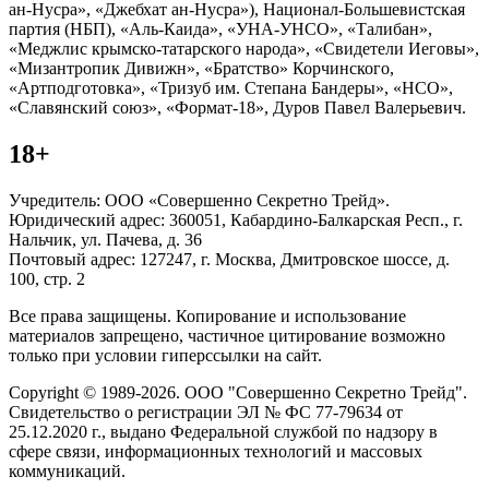
ан-Нусра», «Джебхат ан-Нусра»), Национал-Большевистская
партия (НБП), «Аль-Каида», «УНА-УНСО», «Талибан»,
«Меджлис крымско-татарского народа», «Свидетели Иеговы»,
«Мизантропик Дивижн», «Братство» Корчинского,
«Артподготовка», «Тризуб им. Степана Бандеры», «НСО»,
«Славянский союз», «Формат-18», Дуров Павел Валерьевич.
18+
Учредитель: ООО «Совершенно Секретно Трейд».
Юридический адрес: 360051, Кабардино-Балкарская Респ., г.
Нальчик, ул. Пачева, д. 36
Почтовый адрес: 127247, г. Москва, Дмитровское шоссе, д.
100, стр. 2
Все права защищены. Копирование и использование
материалов запрещено, частичное цитирование возможно
только при условии гиперссылки на сайт.
Copyright © 1989-2026. ООО "Совершенно Секретно Трейд".
Свидетельство о регистрации ЭЛ № ФС 77-79634 от
25.12.2020 г., выдано Федеральной службой по надзору в
сфере связи, информационных технологий и массовых
коммуникаций.