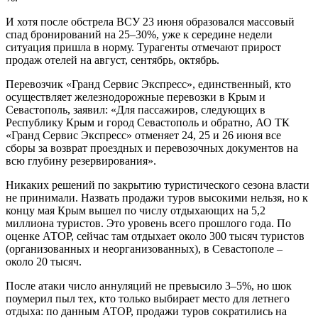
И хотя после обстрела ВСУ 23 июня образовался массовый
спад бронирований на 25–30%, уже к середине недели
ситуация пришла в норму. Турагенты отмечают прирост
продаж отелей на август, сентябрь, октябрь.
Перевозчик «Гранд Сервис Экспресс», единственный, кто
осуществляет железнодорожные перевозки в Крым и
Севастополь, заявил: «Для пассажиров, следующих в
Республику Крым и город Севастополь и обратно, АО ТК
«Гранд Сервис Экспресс» отменяет 24, 25 и 26 июня все
сборы за возврат проездных и перевозочных документов на
всю глубину резервирования».
Никаких решений по закрытию туристического сезона власти
не принимали. Назвать продажи туров высокими нельзя, но к
концу мая Крым вышел по числу отдыхающих на 5,2
миллиона туристов. Это уровень всего прошлого года. По
оценке АТОР, сейчас там отдыхает около 300 тысяч туристов
(организованных и неорганизованных), в Севастополе –
около 20 тысяч.
После атаки число аннуляций не превысило 3–5%, но шок
поумерил пыл тех, кто только выбирает место для летнего
отдыха: по данным АТОР, продажи туров сократились на