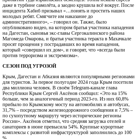
даже в турбине самолёта, а заодно крушила всё вокруг. После
инцидента Хабиб призывал «…понять и простить наших
молодых ребят. Смягчите им наказание до
административного», – говорил он. Также, было
опубликовано видео, на котором братья участника нападения
на Дагестан, сыновья экс-главы Сергокалинского района
Магомеда Омарова, и братья участника теракта в Махачкале
просят прощения у пострадавших во время нападения,
который «совершил их дом», и говорят, что «всегда были
против терроризма и экстремизма».
СЕЗОН ПОД УГРОЗОЙ
Крым, Дагестан и Абхазия являются популярными регионами
для туристов. За первое полугодие 2024 года Крым посетили
два миллиона человек. В своём Telegram-канале глава
Республики Крым Сергей Аксёнов сообщил: «Это на 15%
больше, чем за аналогичный период 2023-го. Из них 60,8%
прибыло по Крымскому мосту на автомобилях и автобусах,
31,7% – посредством железнодорожного сообщения и 7,5% –
по сухопутному маршруту через исторические регионы
России». Аксёнов отметил, что средняя загрузка отелей и
санаториев в июне превысила 54%. Крупные курортные
комплексы с развитой инфраструктурой заполнились до 100
%.