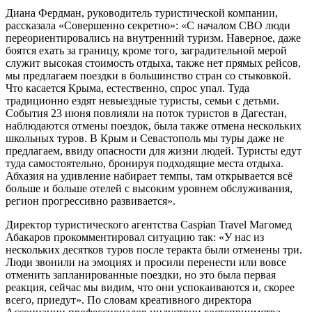
Диана Фердман, руководитель туристической компании,
рассказала «Совершенно секретно»: «С началом СВО люди
переориентировались на внутренний туризм. Наверное, даже
боятся ехать за границу, кроме того, заградительной мерой
служит высокая стоимость отдыха, также нет прямых рейсов,
мы предлагаем поездки в большинство стран со стыковкой.
Что касается Крыма, естественно, спрос упал. Туда
традиционно ездят невыездные туристы, семьи с детьми.
События 23 июня повлияли на поток туристов в Дагестан,
наблюдаются отмены поездок, была также отмена нескольких
школьных туров. В Крым и Севастополь мы туры даже не
предлагаем, ввиду опасности для жизни людей. Туристы едут
туда самостоятельно, бронируя подходящие места отдыха.
Абхазия на удивление набирает темпы, там открывается всё
больше и больше отелей с высоким уровнем обслуживания,
регион прогрессивно развивается».
Директор туристического агентства Caspian Travel Магомед
Абакаров прокомментировал ситуацию так: «У нас из
нескольких десятков туров после теракта были отменены три.
Люди звонили на эмоциях и просили перенести или вовсе
отменить запланированные поездки, но это была первая
реакция, сейчас мы видим, что они успокаиваются и, скорее
всего, приедут». По словам креативного директора