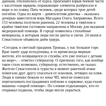
данным, отклонилась от курса, произошёл взрыв боевой части
с кассетным зарядом, поражающие элементы разбросало в
море и по пляжу. Пять человек, среди которых трое детей
погибли. Одна из жертв – девятилетняя девочка – оказалась
дочерью заместителя мэра Магадана Олега Аверьянова. Всего
153 человека получили ранения, 22 человека в тяжёлом и
крайне тяжёлом состоянии направлены в Москву для оказания
медицинской помощи. В городе появились стихийные
мемориалы, к которым люди несли цветы и свечи. 24 июня в
Севастополе объявили днём траура.
«Сегодня, в светлый праздник Троицы, у нас большое горе.
Враг нанёс удар исподтишка, в то время когда мирные
жители, кто возвращался со службы, кто уже поехал с детьми
на море», – отметил губернатор. О причинах того, как вообще
такое стало возможно, губернатор, естественно, не сказал.
Жители Севастополя и туристы в момент ракетной атаки
помогали друг другу спасаться от осколков, летящих на пляж.
Люди в панике бежали из зоны ЧП, многие помогали
перетаскивать пострадавших поближе к парковке, куда ехали
машины «скорой помощи». По словам отдыхающих, кто-то
открывал подвалы, чтобы люди могли укрыться.