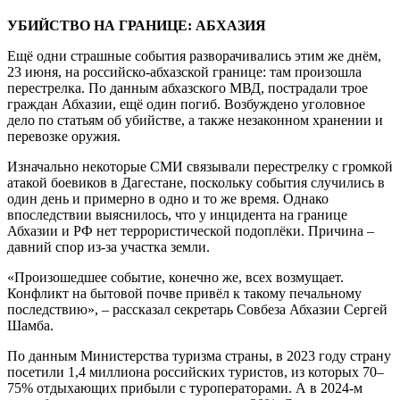
УБИЙСТВО НА ГРАНИЦЕ: АБХАЗИЯ
Ещё одни страшные события разворачивались этим же днём,
23 июня, на российско-абхазской границе: там произошла
перестрелка. По данным абхазского МВД, пострадали трое
граждан Абхазии, ещё один погиб. Возбуждено уголовное
дело по статьям об убийстве, а также незаконном хранении и
перевозке оружия.
Изначально некоторые СМИ связывали перестрелку с громкой
атакой боевиков в Дагестане, поскольку события случились в
один день и примерно в одно и то же время. Однако
впоследствии выяснилось, что у инцидента на границе
Абхазии и РФ нет террористической подоплёки. Причина –
давний спор из-за участка земли.
«Произошедшее событие, конечно же, всех возмущает.
Конфликт на бытовой почве привёл к такому печальному
последствию», – рассказал секретарь Совбеза Абхазии Сергей
Шамба.
По данным Министерства туризма страны, в 2023 году страну
посетили 1,4 миллиона российских туристов, из которых 70–
75% отдыхающих прибыли с туроператорами. А в 2024-м