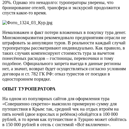
20%. Однако это ненадолго: туроператоры уверены, что
бронирование отелей, трансфера и экскурсий продолжится
спустя какое-то время.
Немаловажен и факт потери вложенных в покупку тура денег.
Минэкономразвития рекомендовало предприятиям отрасли не
штрафовать за аннуляции туров. В реальности каждый случай
туроператоры рассматривают индивидуально. Как правило, в
таких случаях компенсируют стоимость тура за вычетом
понесённых расходов – гостиницы, перевозчики и тому
подобное. Официального запрета выезда в данные регионы
нет, а значит, возврат будет осуществляться согласно условиям
договора и ст. 782 ГК РФ: отказ туристов от поездки в
одностороннем порядке.
ОПЫТ ТУРОПЕРАТОРА
На одном из популярных сайтов для оформления тура
«Совершенно секретно» выяснило примерную сумму для
путешествия в Крым: так, средний чек на отдых втроём на
пять ночей (двое взрослых и ребёнок) обойдётся в 100 000
рублей, в то время как путешествие в Турцию может обойтись
в 150 000 рублей в отель с системой «Всё вкллючено».