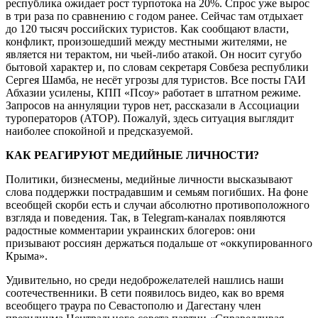
республика ожидает рост турпотока на 20%. Спрос уже вырос
в три раза по сравнению с годом ранее. Сейчас там отдыхает
до 120 тысяч российских туристов. Как сообщают власти,
конфликт, произошедший между местными жителями, не
является ни терактом, ни чьей-либо атакой. Он носит сугубо
бытовой характер и, по словам секретаря Совбеза республики
Сергея Шамба, не несёт угрозы для туристов. Все посты ГАИ
Абхазии усилены, КПП «Псоу» работает в штатном режиме.
Запросов на аннуляции туров нет, рассказали в Ассоциации
туроператоров (АТОР). Пожалуй, здесь ситуация выглядит
наиболее спокойной и предсказуемой.
КАК РЕАГИРУЮТ МЕДИЙНЫЕ ЛИЧНОСТИ?
Политики, бизнесмены, медийные личности высказывают
слова поддержки пострадавшим и семьям погибших. На фоне
всеобщей скорби есть и случаи абсолютно противоположного
взгляда и поведения. Так, в Telegram-каналах появляются
радостные комментарии украинских блогеров: они
призывают россиян держаться подальше от «оккупированного
Крыма».
Удивительно, но среди недоброжелателей нашлись наши
соотечественники. В сети появилось видео, как во время
всеобщего траура по Севастополю и Дагестану член