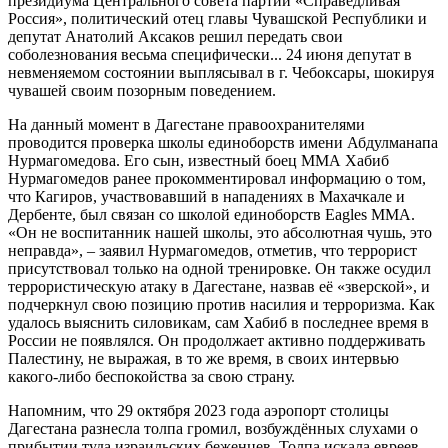
президиума Центрального совета партии «Справедливая
Россия», политический отец главы Чувашской Республики и
депутат Анатолий Аксаков решил передать свои
соболезнования весьма специфически... 24 июня депутат в
невменяемом состоянии выплясывал в г. Чебоксары, шокируя
чувашей своим позорным поведением.
На данный момент в Дагестане правоохранителями
проводится проверка школы единоборств имени Абдулманапа
Нурмагомедова. Его сын, известный боец ММА Хабиб
Нурмагомедов ранее прокомментировал информацию о том,
что Кагиров, участвовавший в нападениях в Махачкале и
Дербенте, был связан со школой единоборств Eagles MMA.
«Он не воспитанник нашей школы, это абсолютная чушь, это
неправда», – заявил Нурмагомедов, отметив, что террорист
присутствовал только на одной тренировке. Он также осудил
террористическую атаку в Дагестане, назвав её «зверской», и
подчеркнул свою позицию против насилия и терроризма. Как
удалось выяснить силовикам, сам Хабиб в последнее время в
России не появлялся. Он продолжает активно поддерживать
Палестину, не выражая, в то же время, в своих интервью
какого-либо беспокойства за свою страну.
Напомним, что 29 октября 2023 года аэропорт столицы
Дагестана разнесла толпа громил, возбуждённых слухами о
прибытии туда израильских беженцев. Толпа искала евреев