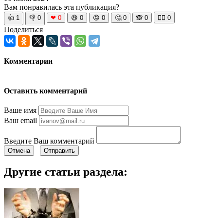
Вам понравилась эта публикация?
👍
1
👎
0
❤
0
😆
0
😡
0
🤔
0
🙈
0
🧘‍♀️
0
Поделиться
Комментарии
Оставить комментарий
Ваше имя
Ваш email
Введите Ваш комментарий
Отмена
Отправить
Другие статьи раздела: