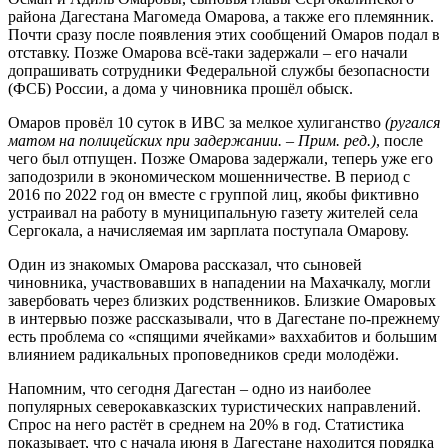
района Дагестана Магомеда Омарова, а также его племянник.
Почти сразу после появления этих сообщений Омаров подал в
отставку. Позже Омарова всё-таки задержали – его начали
допрашивать сотрудники Федеральной службы безопасности
(ФСБ) России, а дома у чиновника прошёл обыск.
Омаров провёл 10 суток в ИВС за мелкое хулиганство
(ругался
матом на полицейских при задержании. – Прим. ред.)
, после
чего был отпущен. Позже Омарова задержали, теперь уже его
заподозрили в экономическом мошенничестве. В период с
2016 по 2022 год он вместе с группой лиц, якобы фиктивно
устраивал на работу в муниципальную газету жителей села
Сергокала, а начисляемая им зарплата поступала Омарову.
Один из знакомых Омарова рассказал, что сыновей
чиновника, участвовавших в нападении на Махачкалу, могли
завербовать через близких родственников. Близкие Омаровых
в интервью позже рассказывали, что в Дагестане по-прежнему
есть проблема со «спящими ячейками» ваххабитов и большим
влиянием радикальных проповедников среди молодёжи.
Напомним, что сегодня Дагестан – одно из наиболее
популярных северокавказских туристических направлений.
Спрос на него растёт в среднем на 20% в год. Статистика
показывает, что с начала июня в Дагестане находится порядка