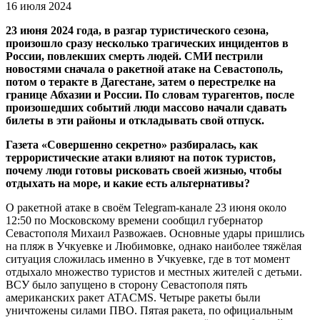
16 июля 2024
23 июня 2024 года, в разгар туристического сезона,
произошло сразу несколько трагических инцидентов в
России, повлекших смерть людей. СМИ пестрили
новостями сначала о ракетной атаке на Севастополь,
потом о теракте в Дагестане, затем о перестрелке на
границе Абхазии и России. По словам турагентов, после
произошедших событий люди массово начали сдавать
билеты в эти районы и откладывать свой отпуск.
Газета «Совершенно секретно» разбиралась, как
террористические атаки влияют на поток туристов,
почему люди готовы рисковать своей жизнью, чтобы
отдыхать на море, и какие есть альтернативы?
О ракетной атаке в своём Telegram-канале 23 июня около
12:50 по Московскому времени сообщил губернатор
Севастополя Михаил Развожаев. Основные удары пришлись
на пляж в Учкуевке и Любимовке, однако наиболее тяжёлая
ситуация сложилась именно в Учкуевке, где в тот момент
отдыхало множество туристов и местных жителей с детьми.
ВСУ было запущено в сторону Севастополя пять
американских ракет ATACMS. Четыре ракеты были
уничтожены силами ПВО. Пятая ракета, по официальным