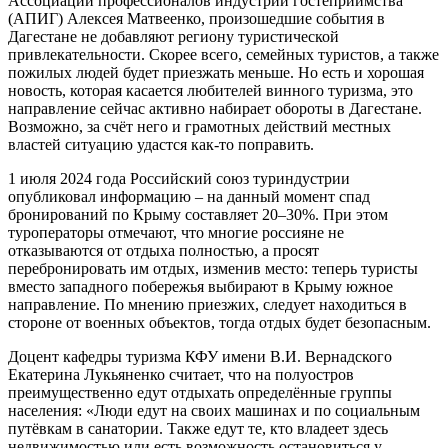
Ассоциации профессионалов индустрии гостеприимства
(АПИГ) Алексея Матвеенко, произошедшие события в
Дагестане не добавляют региону туристической
привлекательности. Скорее всего, семейных туристов, а также
пожилых людей будет приезжать меньше. Но есть и хорошая
новость, которая касается любителей винного туризма, это
направление сейчас активно набирает обороты в Дагестане.
Возможно, за счёт него и грамотных действий местных
властей ситуацию удастся как-то поправить.
1 июля 2024 года Российский союз туриндустрии
опубликовал информацию – на данный момент спад
бронирований по Крыму составляет 20–30%. При этом
туроператоры отмечают, что многие россияне не
отказываются от отдыха полностью, а просят
перебронировать им отдых, изменив место: теперь туристы
вместо западного побережья выбирают в Крыму южное
направление. По мнению приезжих, следует находиться в
стороне от военных объектов, тогда отдых будет безопасным.
Доцент кафедры туризма КФУ имени В.И. Вернадского
Екатерина Лукьяненко считает, что на полуостров
преимущественно едут отдыхать определённые группы
населения: «Люди едут на своих машинах и по социальным
путёвкам в санатории. Также едут те, кто владеет здесь
недвижимостью или есть возможность остановиться у