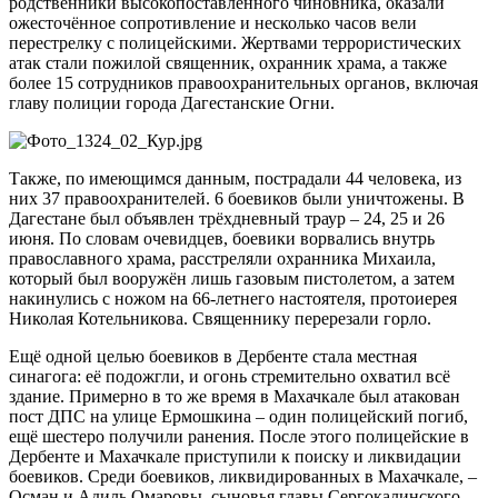
родственники высокопоставленного чиновника, оказали
ожесточённое сопротивление и несколько часов вели
перестрелку с полицейскими. Жертвами террористических
атак стали пожилой священник, охранник храма, а также
более 15 сотрудников правоохранительных органов, включая
главу полиции города Дагестанские Огни.
Также, по имеющимся данным, пострадали 44 человека, из
них 37 правоохранителей. 6 боевиков были уничтожены. В
Дагестане был объявлен трёхдневный траур – 24, 25 и 26
июня. По словам очевидцев, боевики ворвались внутрь
православного храма, расстреляли охранника Михаила,
который был вооружён лишь газовым пистолетом, а затем
накинулись с ножом на 66-летнего настоятеля, протоиерея
Николая Котельникова. Священнику перерезали горло.
Ещё одной целью боевиков в Дербенте стала местная
синагога: её подожгли, и огонь стремительно охватил всё
здание. Примерно в то же время в Махачкале был атакован
пост ДПС на улице Ермошкина – один полицейский погиб,
ещё шестеро получили ранения. После этого полицейские в
Дербенте и Махачкале приступили к поиску и ликвидации
боевиков. Среди боевиков, ликвидированных в Махачкале, –
Осман и Адиль Омаровы, сыновья главы Сергокалинского