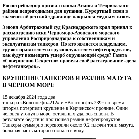
Роспотребнадзор признал пляжи Анапы и Темрюкского
района непригодными для купания. Курортный сезон в
знаменитой детской здравнице накрылся медным тазом.
3 июня Арбитражный суд Краснодарского края принял к
рассмотрению иски Черноморо-Азовского морского
управления Росприроднадзора к собственникам и
эксплуатантам танкеров. Но кто является владельцем,
грузоотправителем и грузополучателем нефтепродуктов,
как будут возмещать ущерб окружающей среде? Газета
«Совершенно Секретно» провела своё расследование «дела
нефтетанкеров».
КРУШЕНИЕ ТАНКЕРОВ И РАЗЛИВ МАЗУТА
В ЧЁРНОМ МОРЕ
15 декабря 2024 года два
танкера «Волгонефть-212» и «Волгонефть 239» во время
шторма потерпели крушение в Керченском проливе. Один
человек утонул в море, остальных удалось спасти. В
результате бедствия произошел разлив нефтепродуктов.
Танкеры суммарно перевозили около 9,2 тысячи тонн мазута,
большая часть которого попала в воду.