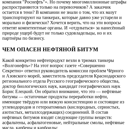
компания "Роснефть"». Но почему многомиллионные штрафы
распространяются только на перевозчиков? А заказчик
остается в тени? В компании не знали о том, что их мазут
транспортируют на танкерах, которые давно уже устарели и
морально и физически? Хочется верить, что на эти вопросы
ответят компетентные органы. И «отдуваться» за нанесённый
природе ущерб будут не только судовладельцы, но и их
партнёры по бизнесу.
ЧЕМ ОПАСЕН НЕФТЯНОЙ БИТУМ
Какой конкретно нефтепродукт везли в трюмах танкеры
«Волгонефть»? На этот вопрос газете «Совершенно
Секретно» ответил руководитель комиссии проблем Чёрного
и Азовского морей, заместитель председателя Краснодарского
регионального отдела Русского географического общества,
доктор биологических наук, кандидат географических наук
Борис Елецкий. Он обратил внимание, что это — нефтяные
битумы — остаточные продукты переработки нефти,
имеющие твёрдую или вязкую консистенцию и состоящие из
углеводородов и гетероатомных (кислородных, сернистых,
азотистых, металлсодержащих) соединений. В состав
нефтяных битумов входят следующие группы веществ:
асфальтены, асфальтогеновые, нейтральные смолы, нефтяные
масла, карбены и карбоиды: