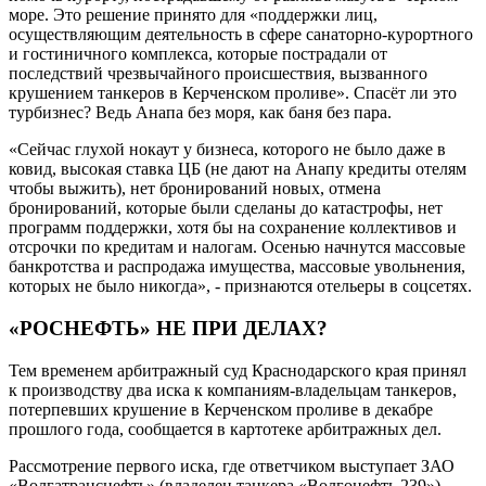
море. Это решение принято для «поддержки лиц,
осуществляющим деятельность в сфере санаторно-курортного
и гостиничного комплекса, которые пострадали от
последствий чрезвычайного происшествия, вызванного
крушением танкеров в Керченском проливе». Спасёт ли это
турбизнес? Ведь Анапа без моря, как баня без пара.
«Сейчас глухой нокаут у бизнеса, которого не было даже в
ковид, высокая ставка ЦБ (не дают на Анапу кредиты отелям
чтобы выжить), нет бронирований новых, отмена
бронирований, которые были сделаны до катастрофы, нет
программ поддержки, хотя бы на сохранение коллективов и
отсрочки по кредитам и налогам. Осенью начнутся массовые
банкротства и распродажа имущества, массовые увольнения,
которых не было никогда», - признаются отельеры в соцсетях.
«РОСНЕФТЬ» НЕ ПРИ ДЕЛАХ?
Тем временем арбитражный суд Краснодарского края принял
к производству два иска к компаниям-владельцам танкеров,
потерпевших крушение в Керченском проливе в декабре
прошлого года, сообщается в картотеке арбитражных дел.
Рассмотрение первого иска, где ответчиком выступает ЗАО
«Волгатранснефть» (владелец танкера «Волгонефть 239»),