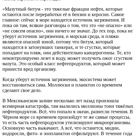
«Мазутный битум - это тяжелые фракции нефти, которые
остаются после переработки её в бензин и керосин. Самое
главное: сейчас в море находится источник загрязнения. И
пока он там, всякие разговоры о том, что это «не опасно» или
«не совсем опасно», они ничего не значат. До тех пор, пока не
уберут источник загрязнения, и морская среда, и пляжи
являются опасной зоной, потому что битум, который
находится в затонувших танкерах, и те сгустки, которые
попадают на пляж, они действительно канцерогенны. Те, кто
неконтролируемо лезет в воду, может получить ожог сгустком
мазута. Это особый класс нефтепродуктов, который может
принести вред организму.
Когда уберут источник загрязнения, экосистема может
восстановиться сама. Моллюски и планктон со временем
сделают свое дело.
В Мексиканском заливе несколько лет назад произошла
всемирная катастрофа, там вылились миллионы тонн тяжёлых
нефтепродуктов. Всё, что попало в океан, разнесли течения. В
Чёрном море со временем произойдут те же самые процессы,
то есть часть нефтепродуктов утилизируют микроорганизмы.
Основную часть выкачают. А всё, что останется, мидии,
водоросли, фито- и зоопланктон отфильтруют. В течение года