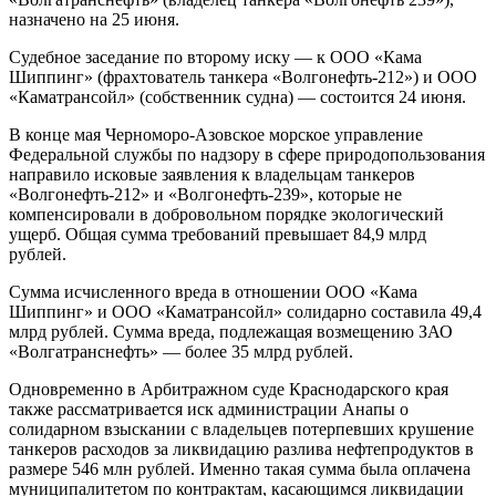
назначено на 25 июня.
Судебное заседание по второму иску — к ООО «Кама
Шиппинг» (фрахтователь танкера «Волгонефть-212») и ООО
«Каматрансойл» (собственник судна) — состоится 24 июня.
В конце мая Черноморо-Азовское морское управление
Федеральной службы по надзору в сфере природопользования
направило исковые заявления к владельцам танкеров
«Волгонефть-212» и «Волгонефть-239», которые не
компенсировали в добровольном порядке экологический
ущерб. Общая сумма требований превышает 84,9 млрд
рублей.
Сумма исчисленного вреда в отношении ООО «Кама
Шиппинг» и ООО «Каматрансойл» солидарно составила 49,4
млрд рублей. Сумма вреда, подлежащая возмещению ЗАО
«Волгатранснефть» — более 35 млрд рублей.
Одновременно в Арбитражном суде Краснодарского края
также рассматривается иск администрации Анапы о
солидарном взыскании с владельцев потерпевших крушение
танкеров расходов за ликвидацию разлива нефтепродуктов в
размере 546 млн рублей. Именно такая сумма была оплачена
муниципалитетом по контрактам, касающимся ликвидации