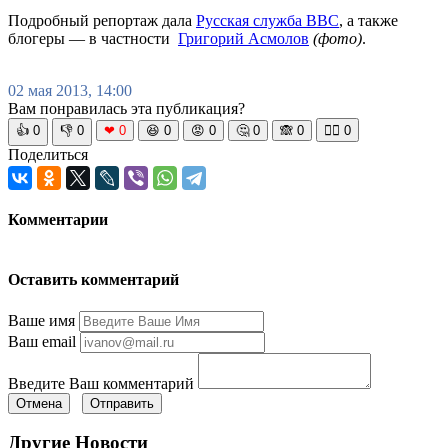
Подробный репортаж дала
Русская служба BBC
, а также
блогеры — в частности
Григорий Асмолов
(фото)
.
02 мая 2013, 14:00
Вам понравилась эта публикация?
👍
0
👎
0
❤
0
😆
0
😡
0
🤔
0
🙈
0
🧘‍♀️
0
Поделиться
Комментарии
Оставить комментарий
Ваше имя
Ваш email
Введите Ваш комментарий
Отмена
Отправить
Другие Новости