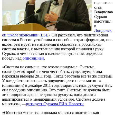
правитель
ства
Владислав
Сурков
выступил
в
Лондонск
ой школе экономики (LSE)
. Он рассказал, что политическая
система в России устойчива и способна к трансформации, она
якобы реагирует на изменения в обществе, а российская
система власти, к выстраиванию которой приложил руку
Сурков, о чем он сказал в начале выступления, одержала
победу над
оппозицией
.
«Система не сломана, это кто-то придумал. Система,
соавтором которой я имею честь быть, существует, и она
пережила выборы 2011 года. Тогда работала все та же система.
У вас действительно есть ощущение, что после митинга
(оппозиции) в декабре 2011 года старая система рухнула? Нет,
она победила оппозицию. Это факт. Система не должна быть
ликвидирована, она не должна рухнуть, одна должна
адаптироваться к меняющимся условиям. Система должна
меняться», —
цитирует Суркова РИА Новости
.
«Общество меняется, и должна меняться политическая