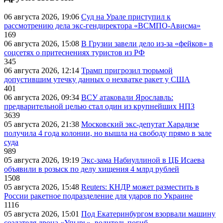
06 августа 2026, 19:06
Суд на Урале приступил к
рассмотрению дела экс-гендиректора «ВСМПО-Ависма»
169
06 августа 2026, 15:08
В Грузии завели дело из-за «фейков» в
соцсетях о притеснениях туристов из РФ
345
06 августа 2026, 12:14
Трамп пригрозил тюрьмой
допустившим утечку данных о нехватке ракет у США
401
06 августа 2026, 09:34
ВСУ атаковали Ярославль:
предварительной целью стал один из крупнейших НПЗ
3639
05 августа 2026, 21:38
Московский экс-депутат Харадизе
получила 4 года колонии, но вышла на свободу прямо в зале
суда
989
05 августа 2026, 19:19
Экс-зама Набиуллиной в ЦБ Исаева
объявили в розыск по делу хищения 4 млрд рублей
1508
05 августа 2026, 15:48
Reuters: КНДР может разместить в
России ракетное подразделение для ударов по Украине
1116
05 августа 2026, 15:01
Под Екатеринбургом взорвали машину
создателя дрона «Упырь», водитель погиб