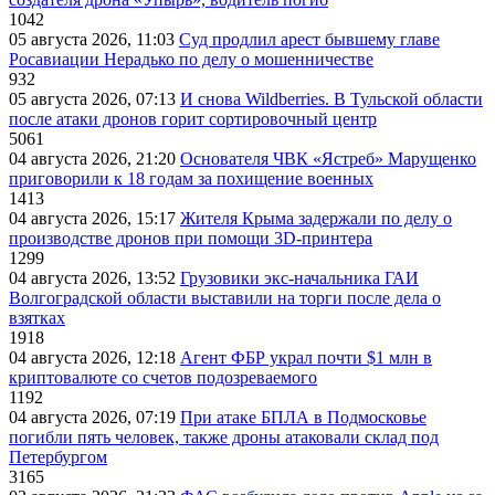
1042
05 августа 2026, 11:03
Суд продлил арест бывшему главе
Росавиации Нерадько по делу о мошенничестве
932
05 августа 2026, 07:13
И снова Wildberries. В Тульской области
после атаки дронов горит сортировочный центр
5061
04 августа 2026, 21:20
Основателя ЧВК «Ястреб» Марущенко
приговорили к 18 годам за похищение военных
1413
04 августа 2026, 15:17
Жителя Крыма задержали по делу о
производстве дронов при помощи 3D‑принтера
1299
04 августа 2026, 13:52
Грузовики экс-начальника ГАИ
Волгоградской области выставили на торги после дела о
взятках
1918
04 августа 2026, 12:18
Агент ФБР украл почти $1 млн в
криптовалюте со счетов подозреваемого
1192
04 августа 2026, 07:19
При атаке БПЛА в Подмосковье
погибли пять человек, также дроны атаковали склад под
Петербургом
3165