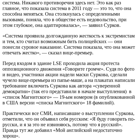
система. Никакого противоречия здесь нет. Это как раз
главное, что показала система в 2011 году — это то, что она
способна меняться. Она столкнулась с определенными
вызовами, поняла, что в обществе есть недовольство, при
этом глубокое, она адаптировалась», — заявил Сурков.
«Система проявила долгожданную жесткость к экстремистам
и тем, кто считал возможным бить полицейских — они
понесли суровое наказание. Система показала, что она может
отвечать жестко», — сказал вице-премьер.
Перед входом в здание LSE проходила акция протеста
оппозиционного движения «Говорите громче». Судя по фото
и видео, участники акции надели маски Суркова, сделали
чучело вице-премьера из папье-маше, а на плакатах написали
требование включить Суркова как автора «суверенной
демократии» (так его представили в начале выступления) в
«список Магнитского» — 19-ым номером (в опубликованной
в США версии «спиcка Магнитского» 18 фамилий).
Практически все СМИ, написавшие о выступлении Суркова,
отметили, что он объявил себя русским: «Я буду говорить по-
русски, и я за это не извиняюсь, потому что я русский».
Правда тут же добавил «Мой английский недостаточно
хорош».