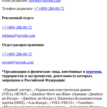
Email редакции:
sovsek@sovsek.com
Телефон редакции:
+7 (499) 288-00-72
Рекламный отдел:
+7 (499) 288-00-72
reklama@sovsek.com
Отдел распространения:
+7 (499) 288-00-72
sovsek@sovsek.com
*Организации и физические лица, внесённные в
перечень
террористов и экстремистов, деятельность которых
запрещена в Российской Федерации:
«Правый сектор», «Украинская повстанческая армия»
(УПА),«ИГИЛ», «Джабхат Фатх аш-Шам» (бывшая «Джабхат
ан-Нусра», «Джебхат ан-Нусра»), Национал-Большевистская
партия (НБП), «Аль-Каида», «УНА-УНСО», «Талибан»,
«Меджлис крымско-татарского народа», «Свидетели Иеговы»,