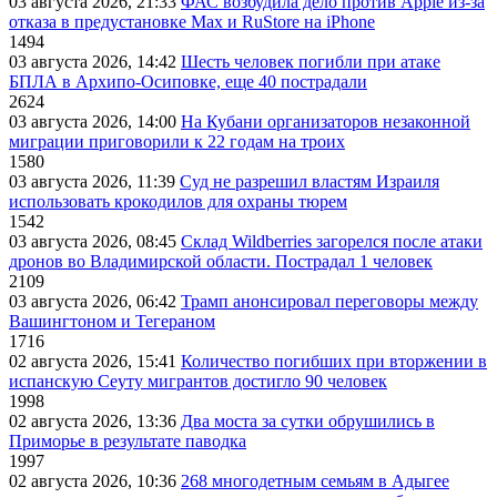
03 августа 2026, 21:33
ФАС возбудила дело против Apple из-за
отказа в предустановке Max и RuStore на iPhone
1494
03 августа 2026, 14:42
Шесть человек погибли при атаке
БПЛА в Архипо-Осиповке, еще 40 пострадали
2624
03 августа 2026, 14:00
На Кубани организаторов незаконной
миграции приговорили к 22 годам на троих
1580
03 августа 2026, 11:39
Суд не разрешил властям Израиля
использовать крокодилов для охраны тюрем
1542
03 августа 2026, 08:45
Склад Wildberries загорелся после атаки
дронов во Владимирской области. Пострадал 1 человек
2109
03 августа 2026, 06:42
Трамп анонсировал переговоры между
Вашингтоном и Тегераном
1716
02 августа 2026, 15:41
Количество погибших при вторжении в
испанскую Сеуту мигрантов достигло 90 человек
1998
02 августа 2026, 13:36
Два моста за сутки обрушились в
Приморье в результате паводка
1997
02 августа 2026, 10:36
268 многодетным семьям в Адыгее