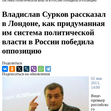
система политической власти в России победила оппозицию
Владислав Сурков рассказал
в Лондоне, как придуманная
им система политической
власти в России победила
оппозицию
Поделиться
Подписаться на обновления
02 мая
2013,
14:00
Вице-
премьер
российско
го