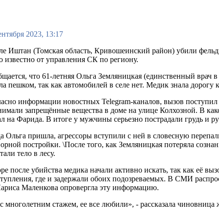
ентября 2023, 13:17
ле Иштан (Томская область, Кривошеинский район) убили фельдш
о известно от управления СК по региону.
щается, что 61-летняя Ольга Земляницкая (единственный врач в
а пешком, так как автомобилей в селе нет. Медик знала дорогу 
асно информации новостных Telegram-каналов, вызов поступил о
имали запрещённые вещества в доме на улице Колхозной. В како
л на Фарида. В итоге у мужчины серьезно пострадали грудь и ру
а Ольга пришла, агрессоры вступили с ней в словесную перепал
орной постройки. \После того, как Земляницкая потеряла созн
тали тело в лесу.
ре после убийства медика начали активно искать, так как её в
тупления, где и задержали обоих подозреваемых. В СМИ распр
а Лариса Маленкова опровергла эту информацию.
 с многолетним стажем, ее все любили», - рассказала чиновниц