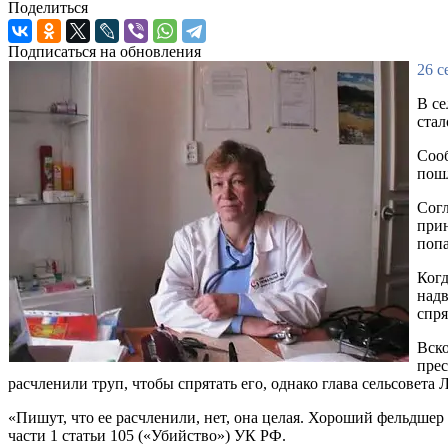
Поделиться
Подписаться на обновления
26 с
В се
стал
Сооб
пошл
Согл
прин
попа
Когд
надв
спря
Вско
прес
расчленили труп, чтобы спрятать его, однако глава сельсовет
«Пишут, что ее расчленили, нет, она целая. Хороший фельдшер
части 1 статьи 105 («Убийство») УК РФ.