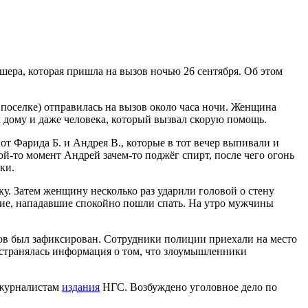
ера, которая пришла на вызов ночью 26 сентября. Об этом
 поселке) отправилась на вызов около часа ночи. Женщина
к дому и даже человека, который вызвал скорую помощь.
т Фарида Б. и Андрея В., которые в тот вечер выпивали и
й-то момент Андрей зачем-то поджёг спирт, после чего огонь
ки.
ку. Затем женщину несколько раз ударили головой о стену
ание, нападавшие спокойно пошли спать. На утро мужчины
ызов был зафиксирован. Сотрудники полиции приехали на место
остранялась информация о том, что злоумышленники
а журналистам
издания
НГС. Возбуждено уголовное дело по