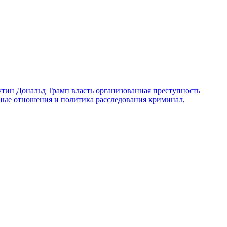
утин
Дональд Трамп
власть
организованная преступность
ные отношения и политика
расследования
криминал,