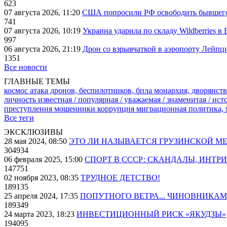
623
07 августа 2026, 11:20
США попросили РФ освободить бывшего 
741
07 августа 2026, 10:19
Украина ударила по складу Wildberries в
997
06 августа 2026, 21:19
Дрон со взрывчаткой в аэропорту Лейпци
1351
Все новости
ГЛАВНЫЕ ТЕМЫ
космос
атака дронов, беспилотников, бпла
монархия, дворянств
личность известная / популярная / уважаемая / знаменитая / ис
преступления
мошенники
коррупция
миграционная политика,
Все теги
ЭКСКЛЮЗИВЫ
28 мая 2024, 08:50
ЭТО ЛИ НАЗЫВАЕТСЯ ГРУЗИНСКОЙ М
304934
06 февраля 2025, 15:00
СПОРТ В СССР: СКАНДАЛЫ, ИНТР
147751
02 ноября 2023, 08:35
ТРУДНОЕ ДЕТСТВО!
189135
25 апреля 2024, 17:35
ПОПУТНОГО ВЕТРА... ЧИНОВНИКАМ
189349
24 марта 2023, 18:23
ИНВЕСТИЦИОННЫЙ РИСК «ЯКУДЗЫ»
194095