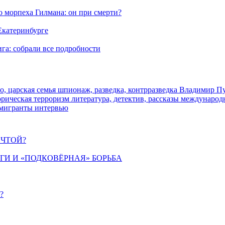
морпеха Гилмана: он при смерти?
 Екатеринбурге
га: собрали все подробности
о, царская семья
шпионаж, разведка, контрразведка
Владимир П
торическая
терроризм
литература, детектив, рассказы
международ
 мигранты
интервью
ЕЧТОЙ?
ИГИ И «ПОДКОВЁРНАЯ» БОРЬБА
?