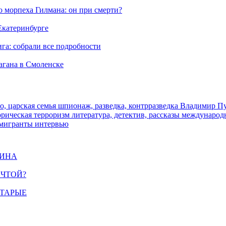
морпеха Гилмана: он при смерти?
 Екатеринбурге
га: собрали все подробности
агана в Смоленске
о, царская семья
шпионаж, разведка, контрразведка
Владимир П
торическая
терроризм
литература, детектив, рассказы
международ
 мигранты
интервью
ЩИНА
ЕЧТОЙ?
СТАРЫЕ