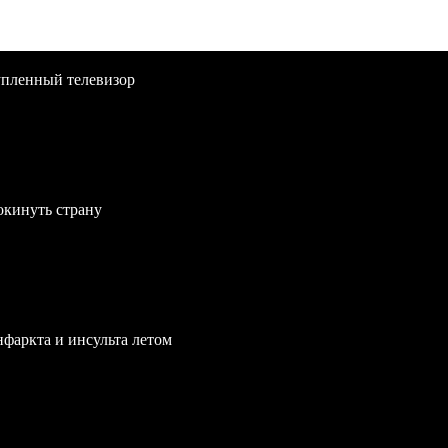
упленный телевизор
окинуть страну
нфаркта и инсульта летом