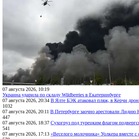
07 августа 2026, 10:19
Украина ударила по складу Wildberries в Екатеринбурге
07 августа 2026, 20:34
В Ялте БЭК атаковал пляж, в Керчи дрон
1032
07 августа 2026, 20:11
В Петербурге заочно арестовали Лидию 
447
07 августа 2026, 18:37
Сухогруз под турецким флагом подвергс
541
07 августа 2026, 17:13
«Веселого молочника» Уолкера вместе с 