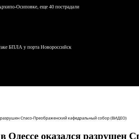
Архипо-Осиповке, еще 40 пострадали
атаке БПЛА у порта Новороссийск
ся разрушен Спасо-Преображенский кафедральный собор (ВИДЕО)
й в Одессе оказался разрушен 