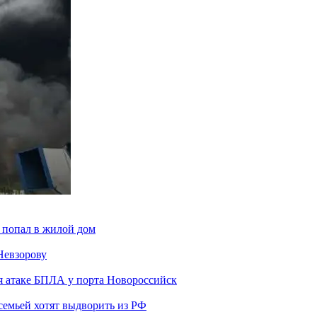
 попал в жилой дом
Невзорову
я атаке БПЛА у порта Новороссийск
семьей хотят выдворить из РФ