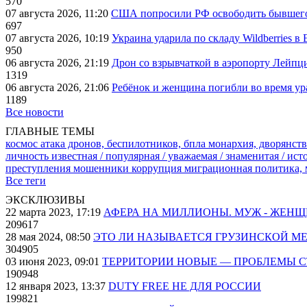
570
07 августа 2026, 11:20
США попросили РФ освободить бывшего 
697
07 августа 2026, 10:19
Украина ударила по складу Wildberries в
950
06 августа 2026, 21:19
Дрон со взрывчаткой в аэропорту Лейпци
1319
06 августа 2026, 21:06
Ребёнок и женщина погибли во время ур
1189
Все новости
ГЛАВНЫЕ ТЕМЫ
космос
атака дронов, беспилотников, бпла
монархия, дворянств
личность известная / популярная / уважаемая / знаменитая / ис
преступления
мошенники
коррупция
миграционная политика,
Все теги
ЭКСКЛЮЗИВЫ
22 марта 2023, 17:19
АФЕРА НА МИЛЛИОНЫ. МУЖ - ЖЕН
209617
28 мая 2024, 08:50
ЭТО ЛИ НАЗЫВАЕТСЯ ГРУЗИНСКОЙ М
304905
03 июня 2023, 09:01
ТЕРРИТОРИИ НОВЫЕ — ПРОБЛЕМЫ 
190948
12 января 2023, 13:37
DUTY FREE НЕ ДЛЯ РОССИИ
199821