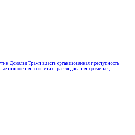
утин
Дональд Трамп
власть
организованная преступность
ные отношения и политика
расследования
криминал,