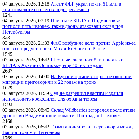
04 августа 2026, 12:18
Агент ФБР украл почти $1 млн в
криптовалюте со счетов подозреваемого
1241
04 августа 2026, 07:19
При атаке БПЛА в Подмосковье
погибли пять человек, также дроны атаковали склад под
Петербургом
3231
03 августа 2026, 21:33
ФАС возбудила дело против Apple из-за
отказа в предустановке Max и RuStore на iPhone
1545
03 августа 2026, 14:42
Шесть человек погибли при атаке
БПЛА в Архипо-Осиповке, еще 40 пострадали
2687
03 августа 2026, 14:00
На Кубани организаторов незаконной
миграции приговорили к 22 годам на троих
1629
03 августа 2026, 11:39
Суд не разрешил властям Израиля
использовать крокодилов для охраны тюрем
1593
03 августа 2026, 08:45
Склад Wildberries загорелся после атаки
дронов во Владимирской области. Пострадал 1 человек
2168
03 августа 2026, 06:42
Трамп анонсировал переговоры между
Вашингтоном и Тегераном
1769