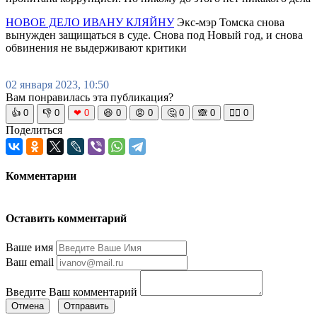
НОВОЕ ДЕЛО ИВАНУ КЛЯЙНУ
Экс-мэр Томска снова
вынужден защищаться в суде. Снова под Новый год, и снова
обвинения не выдерживают критики
02 января 2023, 10:50
Вам понравилась эта публикация?
👍
0
👎
0
❤
0
😆
0
😡
0
🤔
0
🙈
0
🧘‍♀️
0
Поделиться
Комментарии
Оставить комментарий
Ваше имя
Ваш email
Введите Ваш комментарий
Отмена
Отправить