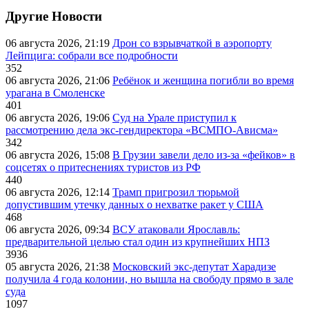
Другие Новости
06 августа 2026, 21:19
Дрон со взрывчаткой в аэропорту
Лейпцига: собрали все подробности
352
06 августа 2026, 21:06
Ребёнок и женщина погибли во время
урагана в Смоленске
401
06 августа 2026, 19:06
Суд на Урале приступил к
рассмотрению дела экс-гендиректора «ВСМПО-Ависма»
342
06 августа 2026, 15:08
В Грузии завели дело из-за «фейков» в
соцсетях о притеснениях туристов из РФ
440
06 августа 2026, 12:14
Трамп пригрозил тюрьмой
допустившим утечку данных о нехватке ракет у США
468
06 августа 2026, 09:34
ВСУ атаковали Ярославль:
предварительной целью стал один из крупнейших НПЗ
3936
05 августа 2026, 21:38
Московский экс-депутат Харадизе
получила 4 года колонии, но вышла на свободу прямо в зале
суда
1097