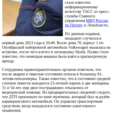
стало известно
информационному
агентству ТАСС от пресс-
службы Главного
управления
МВД России
по Питеру
и Ленобласти.
По данным издания,
инцидент случился в
первый день 2023 года в 20:49. Возле дома 70, корпус 1 по
Октябрьской набережной автомобиль Volkswagen оказалась на
встречке, после чего влетел в легковушку Skoda. Позже стало
известно, что немецкая машина была взята в краткосрочную
аренду.
Сотрудники правоохранительных органов отметили, что
после аварии в тяжелом состоянии попала в больницу 81-
летняя пенсионерка. Также известно, что в состоянии средней
степени тяжести находится 23-летний парень и две женщины
51 и 54 лет, еще двое пострадавших отказались от
медицинской помощи. Из предварительных сведений следует,
что ДТП произошло по вине мужчины, который был за рулём
каршерингового автомобиля. Он управлял транспортным
средством, когда находился в состоянии алкогольного
опьянения.