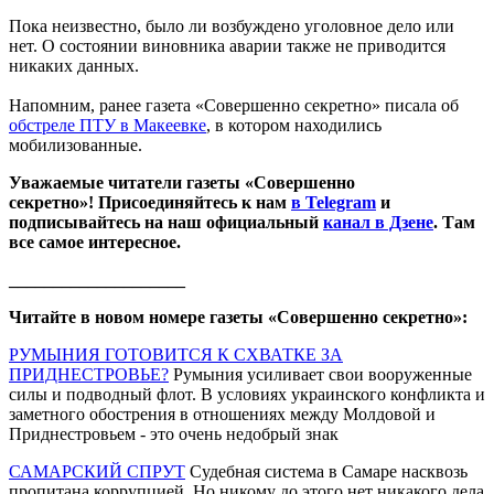
Пока неизвестно, было ли возбуждено уголовное дело или
нет. О состоянии виновника аварии также не приводится
никаких данных.
Напомним, ранее газета «Совершенно секретно» писала об
обстреле ПТУ в Макеевке
, в котором находились
мобилизованные.
Уважаемые читатели газеты «Совершенно
секретно»! Присоединяйтесь к нам
в Telegram
и
подписывайтесь на наш официальный
канал в Дзене
. Там
все самое интересное.
____________________
Читайте в новом номере газеты «Совершенно секретно»:
РУМЫНИЯ ГОТОВИТСЯ К СХВАТКЕ ЗА
ПРИДНЕСТРОВЬЕ?
Румыния усиливает свои вооруженные
силы и подводный флот. В условиях украинского конфликта и
заметного обострения в отношениях между Молдовой и
Приднестровьем - это очень недобрый знак
САМАРСКИЙ СПРУТ
Судебная система в Самаре насквозь
пропитана коррупцией. Но никому до этого нет никакого дела