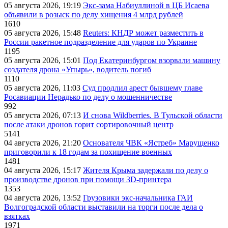
05 августа 2026, 19:19
Экс-зама Набиуллиной в ЦБ Исаева
объявили в розыск по делу хищения 4 млрд рублей
1610
05 августа 2026, 15:48
Reuters: КНДР может разместить в
России ракетное подразделение для ударов по Украине
1195
05 августа 2026, 15:01
Под Екатеринбургом взорвали машину
создателя дрона «Упырь», водитель погиб
1110
05 августа 2026, 11:03
Суд продлил арест бывшему главе
Росавиации Нерадько по делу о мошенничестве
992
05 августа 2026, 07:13
И снова Wildberries. В Тульской области
после атаки дронов горит сортировочный центр
5141
04 августа 2026, 21:20
Основателя ЧВК «Ястреб» Марущенко
приговорили к 18 годам за похищение военных
1481
04 августа 2026, 15:17
Жителя Крыма задержали по делу о
производстве дронов при помощи 3D‑принтера
1353
04 августа 2026, 13:52
Грузовики экс-начальника ГАИ
Волгоградской области выставили на торги после дела о
взятках
1971