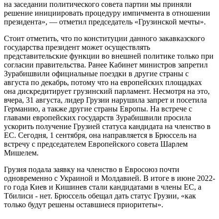
на заседании политического совета партии мы приняли
решение инициировать процедуру импичмента в отношении
президента», — отметил председатель «Грузинской мечты».
Стоит отметить, что по конституции данного закавказского
государства президент может осуществлять
представительские функции во внешней политике только при
согласии правительства. Ранее Кабинет министров запретил
Зурабишвили официальные поездки в другие страны с
августа по декабрь, потому что на европейских площадках
она дискредитирует грузинский парламент. Несмотря на это,
вчера, 31 августа, лидер Грузии нарушила запрет и посетила
Германию, а также другие страны Европы. На встрече с
главами европейских государств Зурабишвили просила
ускорить получение Грузией статуса кандидата на членство в
ЕС. Сегодня, 1 сентября, она направляется в Брюссель на
встречу с председателем Европейского совета Шарлем
Мишелем.
Грузия подала заявку на членство в Евросоюз почти
одновременно с Украиной и Молдавией. В итоге в июне 2022-
го года Киев и Кишинев стали кандидатами в члены ЕС, а
Тбилиси - нет. Брюссель обещал дать статус Грузии, «как
только будут решены оставшиеся приоритеты».