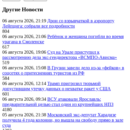
Другие Новости
06 августа 2026, 21:19
Дрон со взрывчаткой в аэропорту
Лейпцига: собрали все подробности
804
06 августа 2026, 21:06
Ребёнок и женщина погибли во время
урагана в Смоленске
617
06 августа 2026, 19:06
Суд на Урале приступил к
рассмотрению дела экс-гендиректора «ВСМПО-Ависма»
519
06 августа 2026, 15:08
В Грузии завели дело из-за «фейков» в
соцсетях о притеснениях туристов из РФ
584
06 августа 2026, 12:14
Трамп пригрозил тюрьмой
допустившим утечку данных о нехватке ракет у США
601
06 августа 2026, 09:34
ВСУ атаковали Ярославль:
предварительной целью стал один из крупнейших НПЗ
4180
05 августа 2026, 21:38
Московский экс-депутат Харадизе
получила 4 года колонии, но вышла на свободу прямо в зале
суда