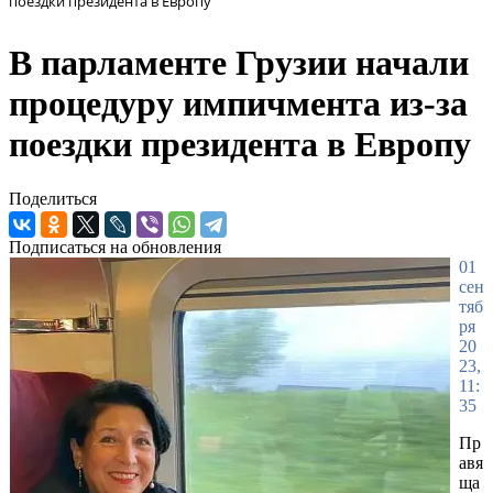
поездки президента в Европу
В парламенте Грузии начали
процедуру импичмента из-за
поездки президента в Европу
Поделиться
Подписаться на обновления
01
сен
тяб
ря
20
23,
11:
35
Пр
авя
ща