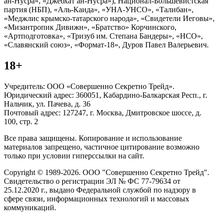
ан-Нусра», «Джебхат ан-Нусра»), Национал-Большевистская
партия (НБП), «Аль-Каида», «УНА-УНСО», «Талибан»,
«Меджлис крымско-татарского народа», «Свидетели Иеговы»,
«Мизантропик Дивижн», «Братство» Корчинского,
«Артподготовка», «Тризуб им. Степана Бандеры», «НСО»,
«Славянский союз», «Формат-18», Дуров Павел Валерьевич.
18+
Учредитель: ООО «Совершенно Секретно Трейд».
Юридический адрес: 360051, Кабардино-Балкарская Респ., г.
Нальчик, ул. Пачева, д. 36
Почтовый адрес: 127247, г. Москва, Дмитровское шоссе, д.
100, стр. 2
Все права защищены. Копирование и использование
материалов запрещено, частичное цитирование возможно
только при условии гиперссылки на сайт.
Copyright © 1989-2026. ООО "Совершенно Секретно Трейд".
Свидетельство о регистрации ЭЛ № ФС 77-79634 от
25.12.2020 г., выдано Федеральной службой по надзору в
сфере связи, информационных технологий и массовых
коммуникаций.