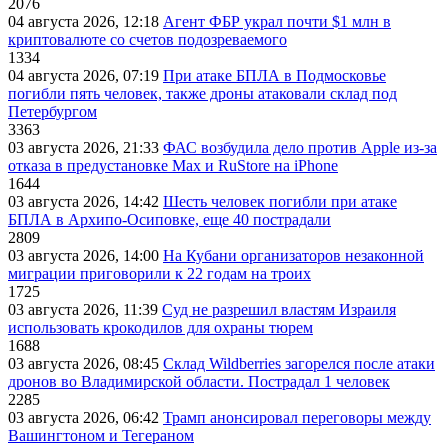
2076
04 августа 2026, 12:18
Агент ФБР украл почти $1 млн в
криптовалюте со счетов подозреваемого
1334
04 августа 2026, 07:19
При атаке БПЛА в Подмосковье
погибли пять человек, также дроны атаковали склад под
Петербургом
3363
03 августа 2026, 21:33
ФАС возбудила дело против Apple из-за
отказа в предустановке Max и RuStore на iPhone
1644
03 августа 2026, 14:42
Шесть человек погибли при атаке
БПЛА в Архипо-Осиповке, еще 40 пострадали
2809
03 августа 2026, 14:00
На Кубани организаторов незаконной
миграции приговорили к 22 годам на троих
1725
03 августа 2026, 11:39
Суд не разрешил властям Израиля
использовать крокодилов для охраны тюрем
1688
03 августа 2026, 08:45
Склад Wildberries загорелся после атаки
дронов во Владимирской области. Пострадал 1 человек
2285
03 августа 2026, 06:42
Трамп анонсировал переговоры между
Вашингтоном и Тегераном