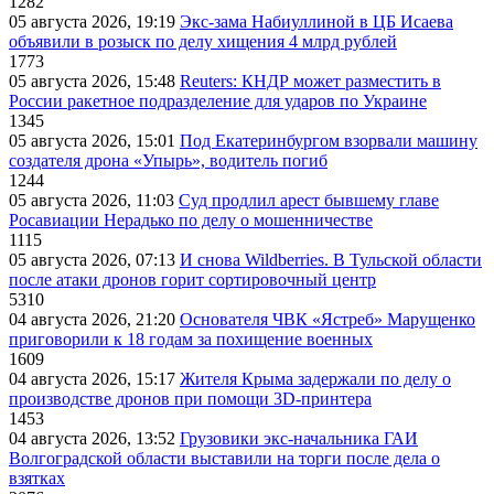
1282
05 августа 2026, 19:19
Экс-зама Набиуллиной в ЦБ Исаева
объявили в розыск по делу хищения 4 млрд рублей
1773
05 августа 2026, 15:48
Reuters: КНДР может разместить в
России ракетное подразделение для ударов по Украине
1345
05 августа 2026, 15:01
Под Екатеринбургом взорвали машину
создателя дрона «Упырь», водитель погиб
1244
05 августа 2026, 11:03
Суд продлил арест бывшему главе
Росавиации Нерадько по делу о мошенничестве
1115
05 августа 2026, 07:13
И снова Wildberries. В Тульской области
после атаки дронов горит сортировочный центр
5310
04 августа 2026, 21:20
Основателя ЧВК «Ястреб» Марущенко
приговорили к 18 годам за похищение военных
1609
04 августа 2026, 15:17
Жителя Крыма задержали по делу о
производстве дронов при помощи 3D‑принтера
1453
04 августа 2026, 13:52
Грузовики экс-начальника ГАИ
Волгоградской области выставили на торги после дела о
взятках