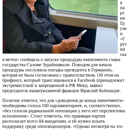
я
па
рт
ия
Гр
узи
и
«Г
руз
ин
ска
я мечта» сообщила о запуске процедуры импичмента главы
государства Саломе Зурабишвили. Поводом для начала
процедуры послужила поездка президента в Германию,
которая не была согласована с правительством. Об этом на
брифинге, который транслировался в Fаcebook (принадлежит
экстремистской и запрещенной в РФ Meta), заявил
председатель вышеуказанной фракции Ираклий Кобахидзе.
Политик отметил, что для «доведения до конца импичмента»
необходимы голоса 100 парламентариев, и, соответственно,
«без голосов радикальной оппозиции у него нет перспективы
исполнения». Стоит отметить, что правящая партия
располагает всего 84 мандатами, и ей нужно искать
поддержку среди оппозиционеров. «Однако несмотря на это