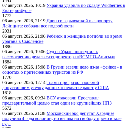
1441
07 августа 2026, 10:19
Украина ударила по складу Wildberries в
Екатеринбурге
1772
06 августа 2026, 21:19
Дрон со взрывчаткой в аэропорту
Лейпцига: собрали все подробности
2031
06 августа 2026, 21:06
Ребёнок и женщина погибли во время
урагана в Смоленске
1896
06 августа 2026, 19:06
Суд на Урале приступил к
рассмотрению дела экс-гендиректора «ВСМПО-Ависма»
1684
06 августа 2026, 15:08
В Грузии завели дело из-за «фейков» в
соцсетях о притеснениях туристов из РФ
1770
06 августа 2026, 12:14
Трамп пригрозил тюрьмой
допустившим утечку данных о нехватке ракет у США
1618
06 августа 2026, 09:34
ВСУ атаковали Ярославль:
предварительной целью стал один из крупнейших НПЗ
5672
05 августа 2026, 21:38
Московский экс-депутат Харадизе
получила 4 года колонии, но вышла на свободу прямо в зале
суда