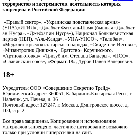
террористов и экстремистов, деятельность которых
запрещена в Российской Федерации:
«Правый сектор», «Украинская повстанческая армия»
(УПА),«ИГИЛ», «Джабхат Фатх аш-Шам» (бывшая «Джабхат
ан-Нусра», «Джебхат ан-Нусра»), Национал-Большевистская
партия (НБП), «Аль-Каида», «УНА-УНСО», «Талибан»,
«Меджлис крымско-татарского народа», «Свидетели Иеговы»,
«Мизантропик Дивижн», «Братство» Корчинского,
«Артподготовка», «Тризуб им. Степана Бандеры», «НСО»,
«Славянский союз», «Формат-18», Дуров Павел Валерьевич.
18+
Учредитель: ООО «Совершенно Секретно Трейд».
Юридический адрес: 360051, Кабардино-Балкарская Респ., г.
Нальчик, ул. Пачева, д. 36
Почтовый адрес: 127247, г. Москва, Дмитровское шоссе, д.
100, стр. 2
Все права защищены. Копирование и использование
материалов запрещено, частичное цитирование возможно
только при условии гиперссылки на сайт.