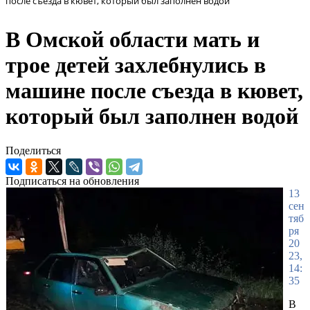
после съезда в кювет, который был заполнен водой
В Омской области мать и
трое детей захлебнулись в
машине после съезда в кювет,
который был заполнен водой
Поделиться
Подписаться на обновления
13
сен
тяб
ря
20
23,
14:
35
В