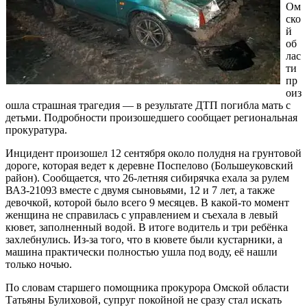
Ом
ско
й
об
лас
ти
пр
оиз
ошла страшная трагедия — в результате ДТП погибла мать с
детьми. Подробности произошедшего сообщает региональная
прокуратура.
Инцидент произошел 12 сентября около полудня на грунтовой
дороге, которая ведет к деревне Поспелово (Большеуковский
район). Сообщается, что 26-летняя сибирячка ехала за рулем
ВАЗ-21093 вместе с двумя сыновьями, 12 и 7 лет, а также
девочкой, которой было всего 9 месяцев. В какой-то момент
женщина не справилась с управлением и съехала в левый
кювет, заполненный водой. В итоге водитель и три ребёнка
захлебнулись. Из-за того, что в кювете были кустарники, а
машина практически полностью ушла под воду, её нашли
только ночью.
По словам старшего помощника прокурора Омской области
Татьяны Булиховой, супруг покойной не сразу стал искать