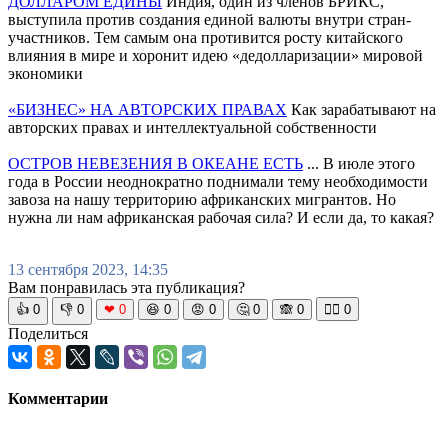
ДОЛЛАРОМ ЕДИНЫ
Индия, один из членов БРИКС,
выступила против создания единой валюты внутри стран-
участников. Тем самым она противится росту китайского
влияния в мире и хоронит идею «дедолларизации» мировой
экономики
«БИЗНЕС» НА АВТОРСКИХ ПРАВАХ
Как зарабатывают на
авторских правах и интеллектуальной собственности
ОСТРОВ НЕВЕЗЕНИЯ В ОКЕАНЕ ЕСТЬ
... В июле этого
года в России неоднократно поднимали тему необходимости
завоза на нашу территорию африканских мигрантов. Но
нужна ли нам африканская рабочая сила? И если да, то какая?
13 сентября 2023, 14:35
Вам понравилась эта публикация?
👍
0
👎
0
❤
0
😆
0
😡
0
🤔
0
🙈
0
🧘‍♀️
0
Поделиться
Комментарии